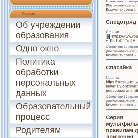
Обновлено 30 январ
[Постоянная ссылка]
Комментировать
Главная
Спецотряд 
Об учреждении
Ссылка:
образования
https://www.yo
v=Kib1bD4Ym9E
Одно окно
Обновлено 30 январ
[Постоянная ссылка]
Комментировать
Политика
Спасайка
обработки
Ссылка:
персональных
https://mchs.gov.b
materialy-obzh/mch
данных
pedagogam/multfil
Обновлено 30 январ
[Постоянная ссылка]
Образовательный
Комментировать
процесс
Серия
мультфиль
Родителям
правилам 
движения