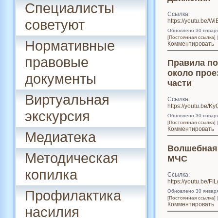
Специалисты
Ссылка:
советуют
https://youtu.be/W
Обновлено 30 январ
[Постоянная ссылка]
Нормативные
Комментировать
правовые
Правила п
около прое
документы
части
Виртуальная
Ссылка:
https://youtu.be/
экскурсия
Обновлено 30 январ
[Постоянная ссылка]
Комментировать
Медиатека
Волшебная
Методическая
МЧС
копилка
Ссылка:
https://youtu.be/F
Профилактика
Обновлено 30 январ
[Постоянная ссылка]
Комментировать
насилия