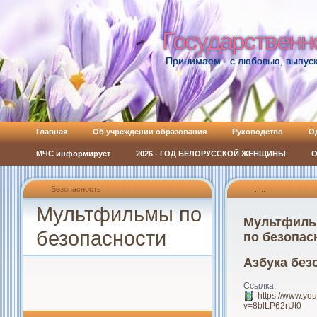
Государственн
Государственн
Принимаем - с любовью, выпуск
Главная
Об учреждении образования
Руководство
О
МЧС информирует
2026 - ГОД БЕЛОРУССКОЙ ЖЕНЩИНЫ
О
Безопасность
:: ::
Мультфильмы по
Мультфил
безопасности
по безопас
Азбука без
Ссылка:
https://www.yo
v=8blLP62rUt0