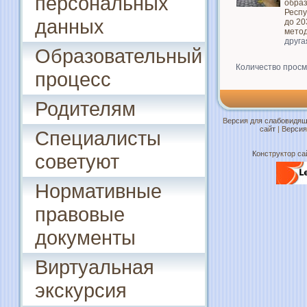
персональных
обра
Респу
данных
до 20
метод
друг
Образовательный
Количество просм
процесс
Родителям
Версия для слабовидя
сайт
|
Версия
Специалисты
Конструктор са
советуют
Нормативные
правовые
документы
Виртуальная
экскурсия