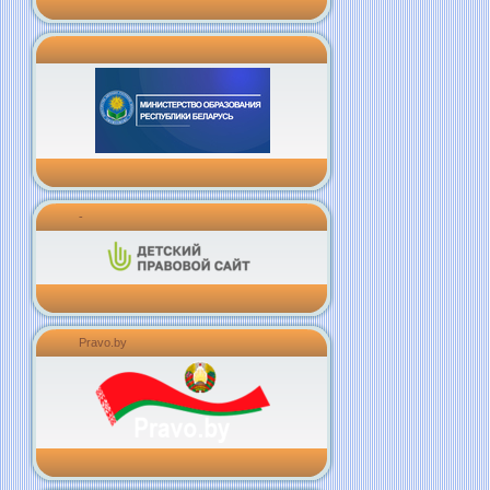
-
Pravo.by