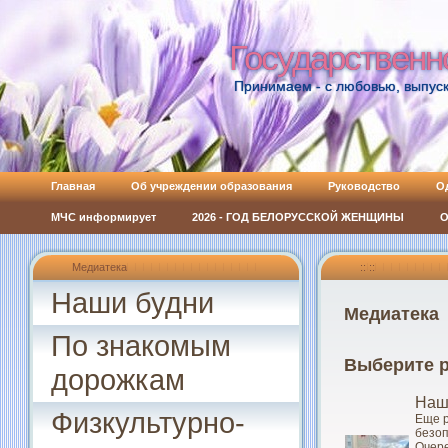
Государственн
Государственн
Принимаем - с любовью, выпуск
Главная
Об учреждении образования
Руководство
О
МЧС информирует
2026 - ГОД БЕЛОРУССКОЙ ЖЕНЩИНЫ
О
Медиатека
:: ::
Наши будни
Медиатека
По знакомым
Выберите р
дорожкам
Наш
Физкультурно-
Еще р
безоп
Очере