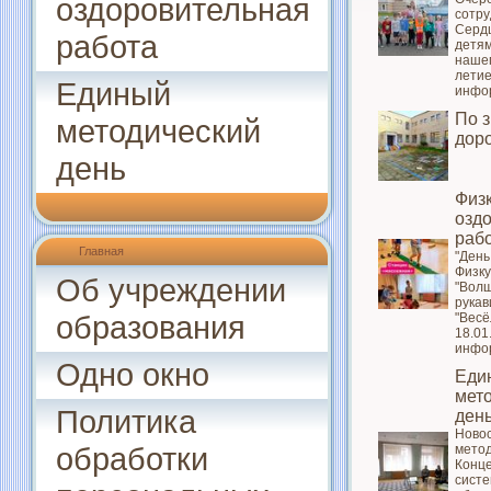
оздоровительная
сотр
Сердц
работа
детям
нашег
летие
Единый
инфо
По 
методический
дор
день
Физк
озд
раб
Главная
"День
Физку
Об учреждении
"Вол
рукав
образования
"Весё
18.01
инфо
Одно окно
Еди
мет
Политика
ден
Новос
обработки
метод
Конц
сист