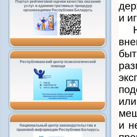
Портал рейтинговой оценки качества оказания
дер
услуг и административных процедур
организациями Республики Беларусь
и и
вне
быт
Республиканский центр психологической
раз
помощи
эк
под
или
меш
и н
Национальный центр законодательства и
правовой информации Республики Беларусь