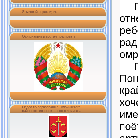
Языковой переводчик
от
реб
Официальный портал президента
р
омр
Пон
кра
хоч
Отдел по образованию Толочинского
име
районного исполнительного комитета
поё