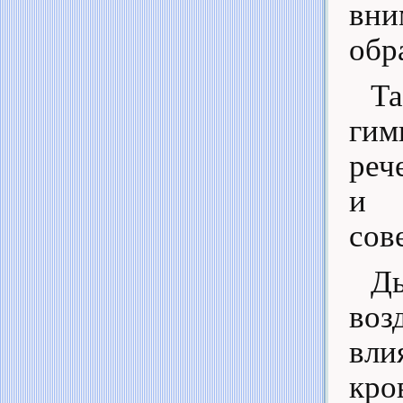
вни
обр
Т
гим
реч
и 
сов
Ды
воз
вл
кро