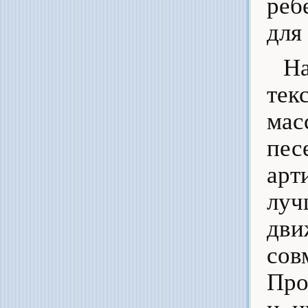
реб
для
Н
те
мас
пе
арт
луч
дви
со
Про