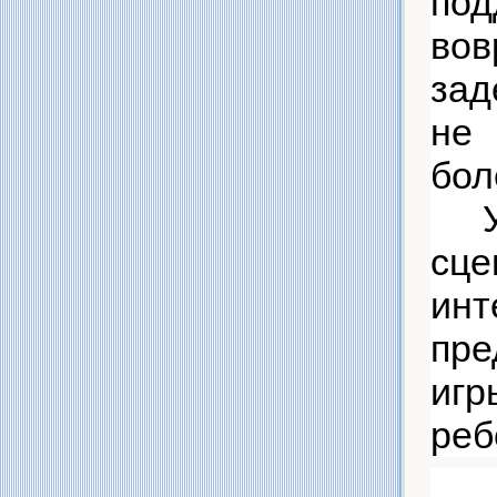
под
во
зад
не 
бол
сце
ин
пре
игр
реб