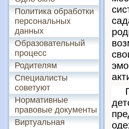
сис
Политика обработки
са
персональных
данных
ро
воз
Образовательный
процесс
св
эмо
Родителям
акт
Специалисты
советуют
Нормативные
д
правовые документы
пре
Виртуальная
оде