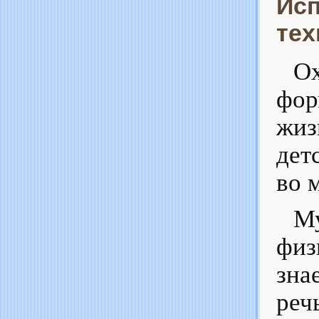
Ис
тех
О
фор
жиз
дет
во 
М
физ
зна
реч