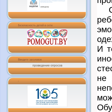
про
реб
Безопасность детей в сети
эмо
оде
И т
ин
Введите заголовок
сте
проведение опросов
не
-
неп
мож
Обу