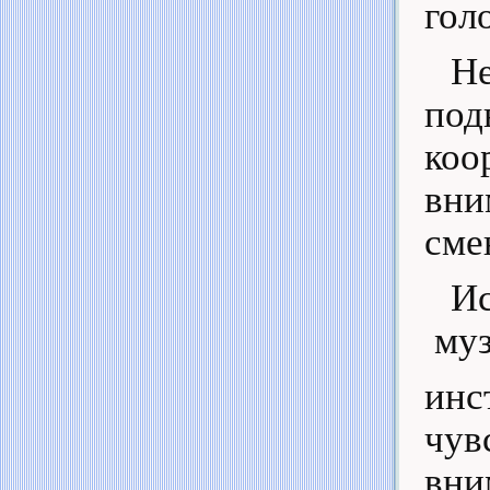
гол
Н
под
ко
вни
сме
Ис
му
инс
чу
вн