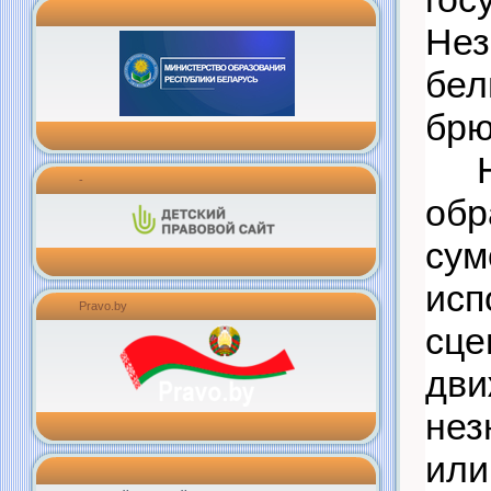
Нез
бел
брю
-
об
сум
ис
Pravo.by
сц
дв
нез
или