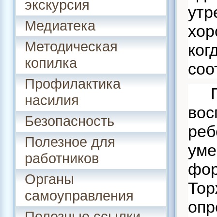
экскурсия
утр
Медиатека
х
Методическая
ко
копилка
соо
Профилактика
насилия
вос
Безопасность
ре
Полезное для
уме
работников
фо
Органы
То
самоуправления
опр
Полезные ссылки