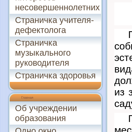
несовершеннолетних
Страничка учителя-
дефектолога
Страничка
соб
музыкального
эст
руководителя
вид
Страничка здоровья
дол
из 
Главная
сад
Об учреждении
образования
м
Одно окно