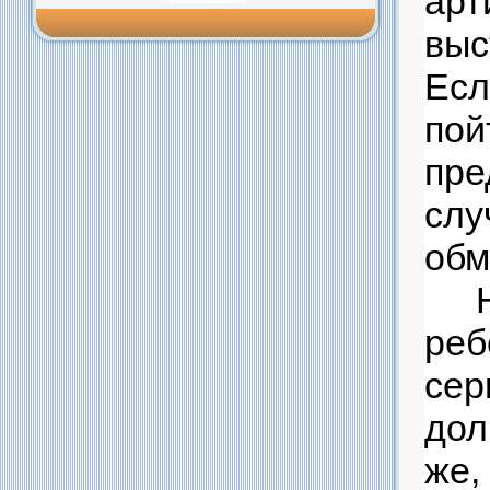
арт
выс
Есл
пой
пре
сл
обм
реб
сер
дол
же,