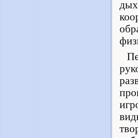
дых
коо
об
физ
Пе
рук
раз
про
иг
вид
тво