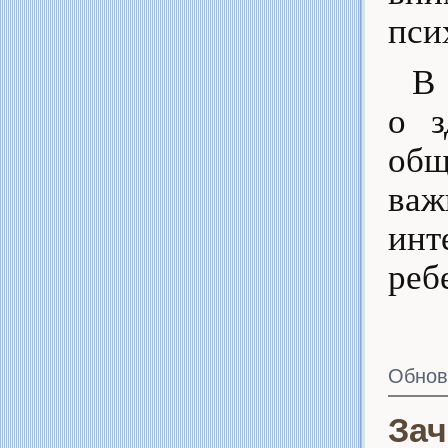
пси
В
о з
общ
ва
инт
реб
Обнов
Зач