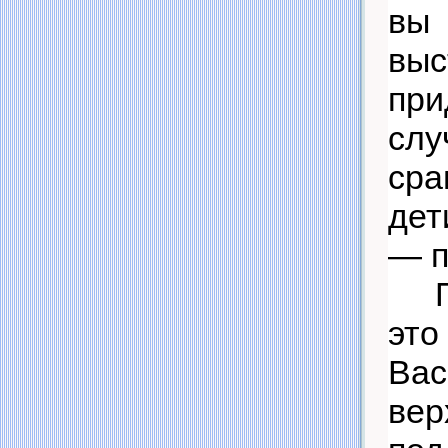
вы
выс
при
слу
сра
дет
— п
это
Вас
вер