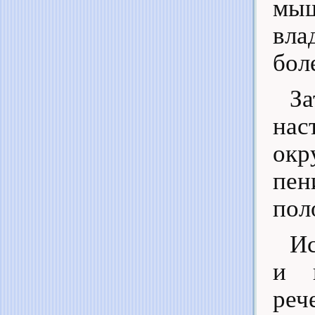
мыш
вла
бол
За
нас
окр
пе
пол
Ис
и п
реч