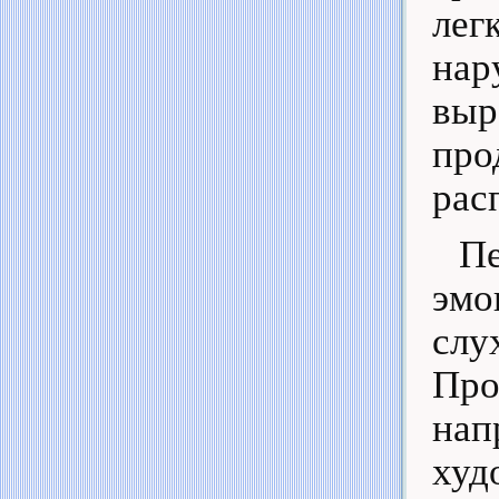
лег
на
вы
пр
рас
Пе
эмо
слу
Про
на
худ