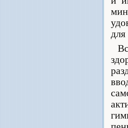
и и
мин
удо
для
В
здо
раз
вво
сам
ак
гим
пен