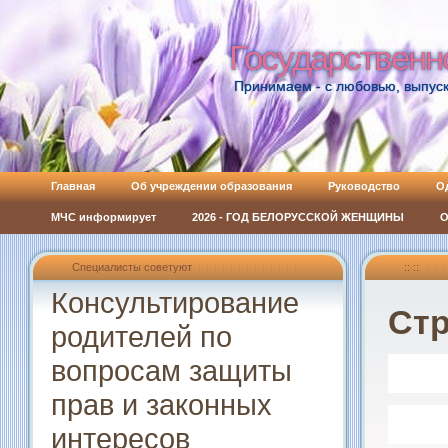
Государственн
Государственн
Принимаем - с любовью, выпуск
Главная
Об учреждении образования
Руководство
О
МЧС информирует
2026 - ГОД БЕЛОРУССКОЙ ЖЕНЩИНЫ
О
Специалисты советуют
:: ::
Консультирование
Стр
родителей по
вопросам защиты
прав и законных
интересов