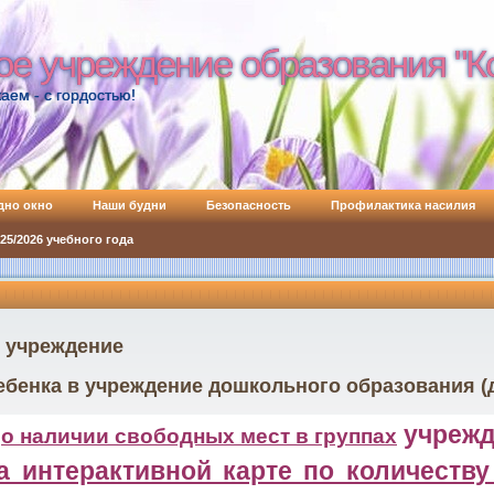
ое учреждение образования "К
ое учреждение образования "К
аем - с гордостью!
дно окно
Наши будни
Безопасность
Профилактика насилия
5/2026 учебного года
в учреждение
ебенка в учреждение дошкольного образования (
ю
учрежд
о наличии свободных мест в группах
а интерактивной карте по количеств