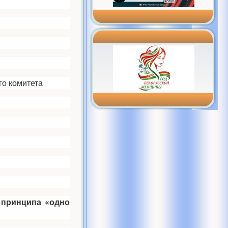
-
го комитета
 принципа
«одно