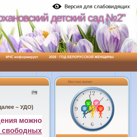
Версия для слабовидящих
охановский детский сад №2"
охановский детский сад №2"
МЧС информирует
2026 - ГОД БЕЛОРУССКОЙ ЖЕНЩИНЫ
Местное время
далее – УДО)
ения можно
у свободных