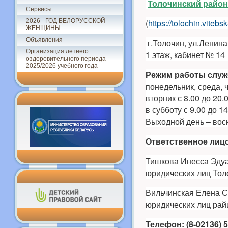
Толочинский райо
Сервисы
(
https://tolochin.vitebs
2026 - ГОД БЕЛОРУССКОЙ
ЖЕНЩИНЫ
Объявления
г.Толочин, ул.Ленина
Организация летнего
1 этаж, кабинет № 14
оздоровительного периода
2025/2026 учебного года
Режим работы служ
понедельник, среда, ч
вторник с 8.00 до 20.0
в субботу с 9.00 до 1
Выходной день – вос
Ответственное лицо
Тишкова Инесса Эдуа
юридических лиц Тол
-
Вильчинская Елена С
юридических лиц ра
Телефон: (8-02136) 5