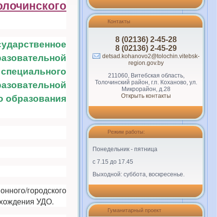
олочинского
Контакты
8 (02136) 2-45-28
ударственное
8 (02136) 2-45-29
азовательной
detsad.kohanovo2@tolochin.vitebsk-
region.gov.by
пециального
211060, Витебская область,
азовательной
Толочинский район, г.п. Коханово, ул.
Микрорайон, д.28
о образования
Открыть контакты
Режим работы:
Понедельник - пятница
с 7.15 до 17.45
Выходной: суббота, воскресенье.
онного/городского
ахождения УДО.
Гуманитарный проект