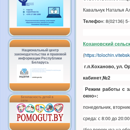
Кавальчук Наталья А
Телефо
н: 8(02136) 5
Кохановский сельс
Национальный центр
(
https://tolochin.vitebs
законодательства и правовой
информации Республики
Беларусь
г.п.Коханово, ул. 
кабинет,№2
Режим работы
с 
окно»:
Безопасность детей в
сети
понедельник, вторник,
среда: с 8:00 до 20:00
(без перерыва на обе