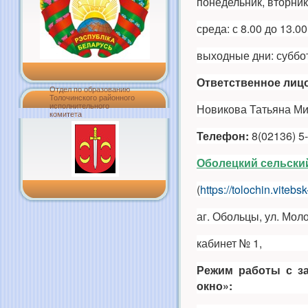
понедельник, вторник,
среда: с 8.00 до 13.00
выходные дни: суббо
Ответственное лицо
Отдел по образованию
Толочинского районного
Новикова Татьяна Ми
исполнительного
комитета
Телефон:
8(02136) 5
Оболецкий сельски
(
https://tolochin.vitebs
аг. Обольцы, ул. Мол
кабинет № 1,
Режим работы
с з
окно»: