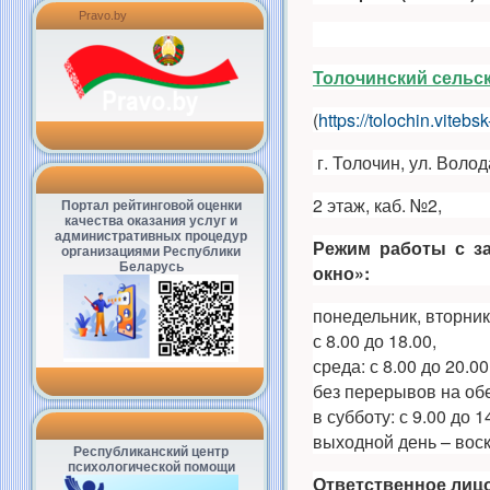
Pravo.by
Толочинский сельс
(
https://tolochin.vitebsk
г. Толочин, ул. Волод
2 этаж, каб. №2,
Портал рейтинговой оценки
качества оказания услуг и
административных процедур
Режим работы
с з
организациями Республики
Беларусь
окно»:
понедельник, вторник,
с 8.00 до 18.00,
среда: с 8.00 до 20.00
без перерывов на об
в субботу: с 9.00 до 1
выходной день – вос
Республиканский центр
психологической помощи
Ответственное лицо