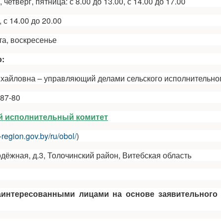
 четверг, пятница: с 8.00 до 13.00, с 14.00 до 17.00
, с 14.00 до 20.00
та, воскресенье
:
хайловна – управляющий делами сельского исполнительног
-87-80
й исполнительный комитет
k-region.gov.by/ru/obol/
)
одёжная, д.3, Толочинский район, Витебская область
аинтересованными лицами на основе заявительного