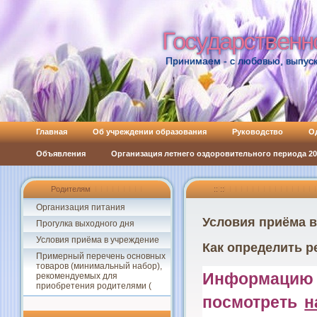
Государственн
Государственн
Принимаем - с любовью, выпуск
Главная
Об учреждении образования
Руководство
О
Объявления
Организация летнего оздоровительного периода 202
Родителям
:: ::
Организация питания
Условия приёма 
Прогулка выходного дня
Условия приёма в учреждение
Как определить р
Примерный перечень основных
товаров (минимальный набор),
Информаци
рекомендуемых для
приобретения родителями (
посмотреть
н