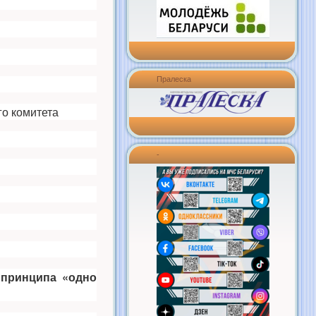
Пралеска
о комитета
-
 принципа
«одно