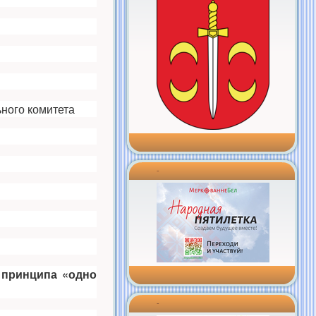
ного комитета
-
 принципа
«одно
-