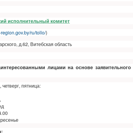
кий исполнительный комитет
-region.gov.by/ru/tollo/
)
арского, д.62, Витебская область
аинтересованными лицами на основе заявительного
 четверг, пятница:
,
ед
4.00
кресенье
: