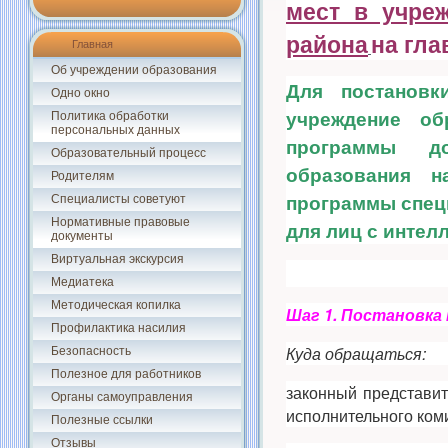
мест в учре
района
на гла
Главная
Об учреждении образования
Для постановк
Одно окно
учреждение об
Политика обработки
персональных данных
программы до
Образовательный процесс
образования н
Родителям
программы спец
Специалисты советуют
Нормативные правовые
для лиц с интел
документы
Виртуальная экскурсия
Медиатека
Методическая копилка
Шаг 1. Постановка 
Профилактика насилия
Куда обращаться:
Безопасность
Полезное для работников
законный представит
Органы самоуправления
исполнительного ком
Полезные ссылки
Отзывы