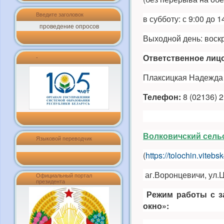
Введите заголовок
в субботу: с 9:00 до 1
проведение опросов
Выходной день: воск
Ответственное лицо
-
Плаксицкая Надежда 
Телефон:
8 (02136) 2
Волковичский сель
Языковой переводчик
(
https://tolochin.vitebs
аг.Воронцевичи, ул.Ц
Официальный портал
президента
Режим работы
с 
окно»: