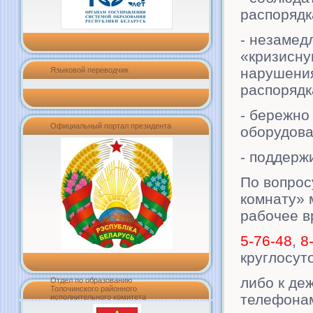
распорядк
- незамед
«кризисну
нарушения
Языковой переводчик
распорядк
- бережно
Официальный портал президента
оборудов
- поддерж
По вопрос
комнату» 
рабочее в
5-76-48
,
8
круглосут
либо к де
Отдел по образованию
Толочинского районного
телефона
исполнительного комитета