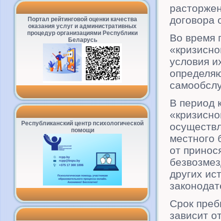
расторжен
договора 
Портал рейтинговой оценки качества
оказания услуг и административных
процедур организациями Республики
Во время 
Беларусь
«кризисно
условия и
определяю
самообсл
В период 
«кризисно
Республиканский центр психологической
осуществл
помощи
местного 
от принос
безвозмез
других ис
законодат
Срок преб
зависит о