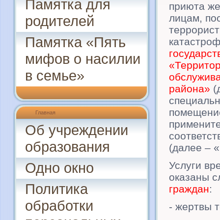
Памятка для
приюта же
лицам, по
родителей
террорист
Памятка «Пять
катастроф
государст
мифов о насилии
«Территор
в семье»
обслужива
района»
(
специальн
помещение
Главная
примените
Об учреждении
соответст
образования
(далее – 
Одно окно
Услуги вр
оказаны 
Политика
граждан
:
обработки
- жертвы 