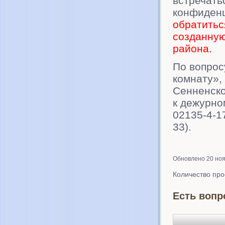
встречать
конфиденц
обратитьс
созданную
района.
По вопрос
комнату»,
Сенненско
к дежурно
02135-4-1
33).
Обновлено 20 но
Количество пр
Есть вопр