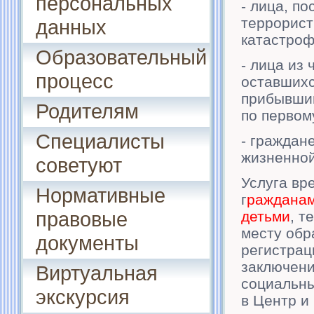
персональных
- лица, п
террорист
данных
катастроф
Образовательный
- лица из 
процесс
оставшихс
прибывшим
Родителям
по первом
Специалисты
- граждан
жизненной
советуют
Услуга вр
Нормативные
г
ражданам
правовые
детьми
, т
месту обр
документы
регистрац
заключени
Виртуальная
социальны
экскурсия
в Центр и