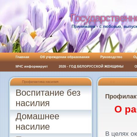
Государственн
Государственн
Принимаем - с любовью, выпуск
Главная
Об учреждении образования
Руководство
О
МЧС информирует
2026 - ГОД БЕЛОРУССКОЙ ЖЕНЩИНЫ
О
Профилактика насилия
:: ::
Воспитание без
Профилак
насилия
О ра
Домашнее
насилие
В целях о