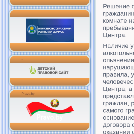
Решение о
гражданин
комнате н
пребывани
Центра.
Наличие у
алкогольн
опьянения
-
нарушающ
правила,
человечес
Центра, а
Pravo.by
представл
граждан, 
самого гр
основание
договора 
оказании 