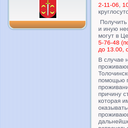
2-11-06
,
1
круглосут
Получить 
и иную н
могут в Ц
5-76-48 (п
до 13.00, 
В случае 
проживающ
Толочинск
помощью п
проживания
причину с
которая и
оказывать
проживающ
дальнейше