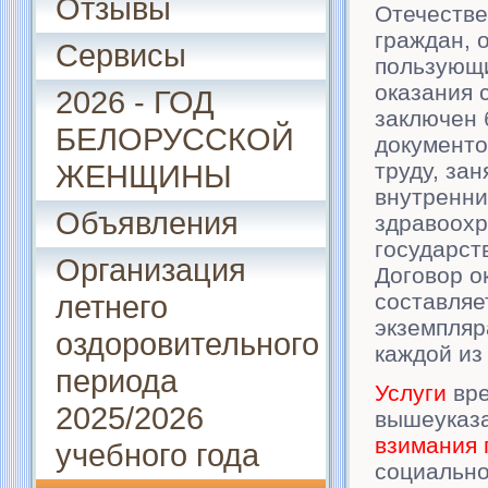
Отзывы
Отечестве
граждан, 
Сервисы
пользующи
оказания 
2026 - ГОД
заключен 
БЕЛОРУССКОЙ
документо
ЖЕНЩИНЫ
труду, за
внутренни
Объявления
здравоохр
государст
Организация
Договор о
летнего
составляе
экземпляр
оздоровительного
каждой из
периода
Услуги
вре
2025/2026
вышеуказ
взимания
учебного года
социально