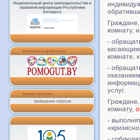
индивидуа
Национальный центр законодательства и
правовой информации Республики
обративши
Беларусь
Граждане,
комнату, 
- обращат
касающимс
Безопасность детей в сети
комнате, 
- обращат
оказанием
информац
услуг.
Введите заголовок
Граждане,
проведение опросов
комнату,
о
- выполня
-
«кризисно
- соблюда