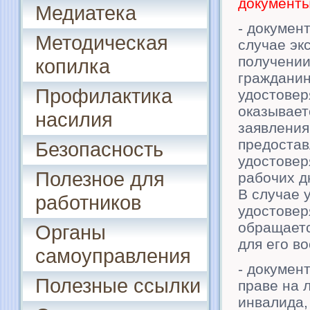
документ
Медиатека
- докумен
Методическая
случае эк
получении
копилка
гражданин
Профилактика
удостовер
оказывает
насилия
заявлени
предостав
Безопасность
удостовер
Полезное для
рабочих д
В случае 
работников
удостовер
обращаетс
Органы
для его в
самоуправления
- докумен
Полезные ссылки
праве на 
инвалида,