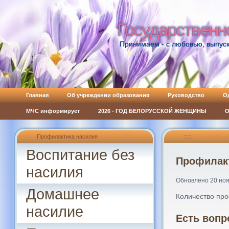
Государственн
Государственн
Принимаем - с любовью, выпуск
Главная
Об учреждении образования
Руководство
О
МЧС информирует
2026 - ГОД БЕЛОРУССКОЙ ЖЕНЩИНЫ
О
Профилактика насилия
:: ::
Воспитание без
Профилак
насилия
Обновлено 20 но
Домашнее
Количество пр
насилие
Есть вопр