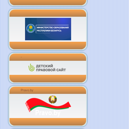
-
Pravo.by