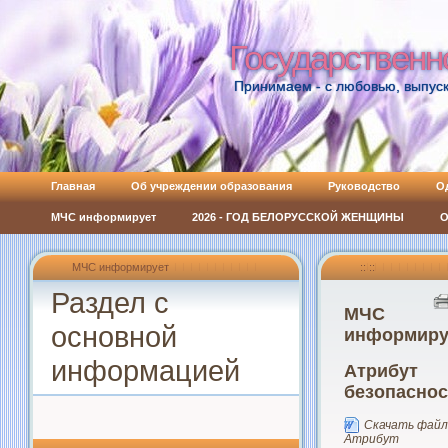
Государственн
Государственн
Принимаем - с любовью, выпуск
Главная
Об учреждении образования
Руководство
О
МЧС информирует
2026 - ГОД БЕЛОРУССКОЙ ЖЕНЩИНЫ
О
МЧС информирует
:: ::
Раздел с
МЧС
основной
информиру
информацией
Атрибут
безопаснос
Скачать файл
Атрибут