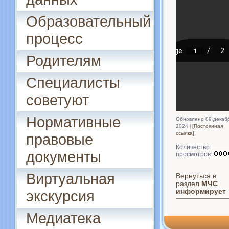
Образовательный
процесс
Родителям
Специалисты
советуют
Нормативные
Обновлено 09 декаб
2024
[Постоянная
ссылка]
правовые
Количество
документы
просмотров:
Виртуальная
Вернуться в
раздел
МЧС
информирует
экскурсия
Медиатека