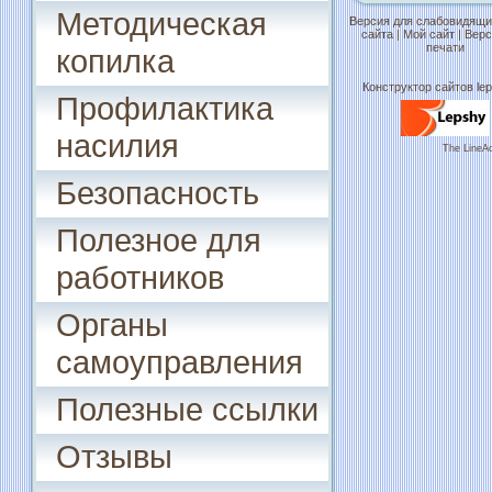
Методическая
Версия для слабовидящ
сайта
|
Мой сайт
|
Верс
печати
копилка
Конструктор сайтов lep
Профилактика
насилия
The LineAc
Безопасность
Полезное для
работников
Органы
самоуправления
Полезные ссылки
Отзывы