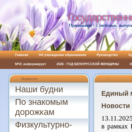
Государственн
Государственн
Принимаем - с любовью, выпуск
Главная
Об учреждении образования
Руководство
О
МЧС информирует
2026 - ГОД БЕЛОРУССКОЙ ЖЕНЩИНЫ
О
Медиатека
:: ::
Наши будни
Единый 
По знакомым
Новости 
дорожкам
13.11.202
Физкультурно-
в рамках 