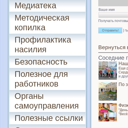
Медиатека
Ваше имя
Методическая
Получать почтовы
копилка
|
Пр
Профилактика
Вернуться 
насилия
Соседние 
Безопасность
Наш
Еще р
Полезное для
Сердц
и дру
работников
По 
Органы
самоуправления
Физ
"День
"Весё
Полезные ссылки