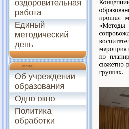
оздоровительная
Концепци
образован
работа
прошел ма
Единый
«Метод
сопровож
методический
воспитате
день
мероприят
по плани
сюжетно-
Главная
группах.
Об учреждении
образования
Одно окно
Политика
обработки