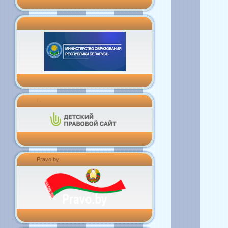
-
Pravo.by