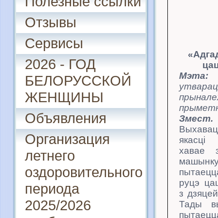
Полезные ссылки
Отзывы
Сервисы
«Адга
2026 - ГОД
ца
Мэта:
БЕЛОРУССКОЙ
утварац
ЖЕНЩИНЫ
прынале
прыметні
Объявления
Змест.
Выхав
Организация
якасці
хавае
летнего
машынку
оздоровительного
пытаец
руцэ ца
периода
з дзяцей
2025/2026
Тады в
пытаецц