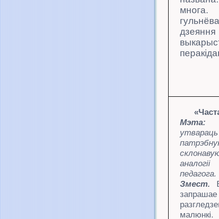
многа
гульнёва
дзеянн
выкарыс
перакід
«Част
Мэта:
утварац
ь
патрэбн
склон
а
ву
аналог
іі
з
педагога.
Змест.
В
запраша
разгледзе
малю