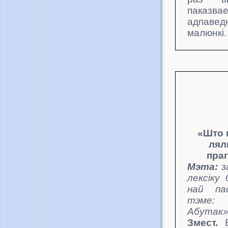
паказва
адпавед
малюнкі.
«Што 
лял
пра
Мэта:
з
лексіку 
най па
тэме: 
Абутак»
Змест.
В