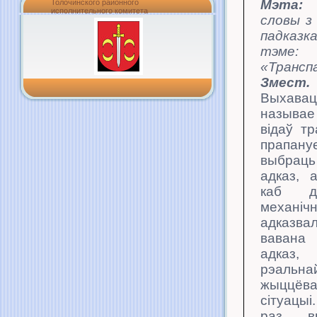
Мэта:
Толочинского районного
исполнительного комитета
словы з
падка
тэме:
«Трансп
Змест.
Выхавац
называе
відаў тр
прапан
выбра
адказ, 
каб д
механіч
адказвал
вавана
адказ
рэальна
жыццёв
сітуац
раз вы