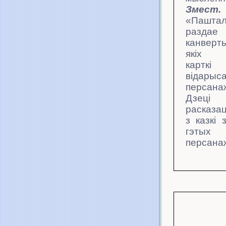
Змест.
«Паштал
раздае
канве
якіх 
кар
відарыса
персанаж
Дзеці 
расказа
з казкі 
гэтых
персана