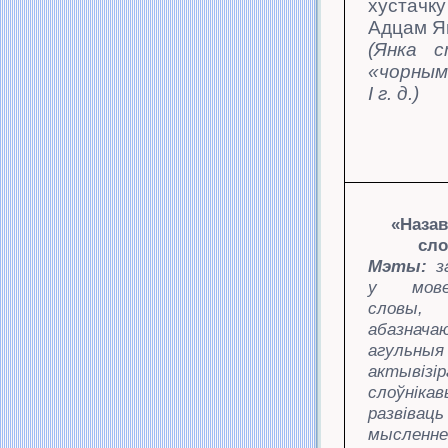
хустачку
Адцам Я
(Янка с
«чорным
І
г. д.)
«Наза
сл
Мэты:
з
у мове
слов
абазнача
агульны
актывізі
слоўніка
развівац
мысленне