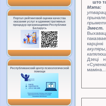
што т
Мэта:
утварац
прынале
Портал рейтинговой оценки качества
оказания услуг и административных
прыметні
процедур организациями Республики
Змест.
Беларусь
Выхавац
паказв
карцін
акуляр
капялюш
Дзеці н
«Сук
Республиканский центр психологической
маміна.
.
помощи