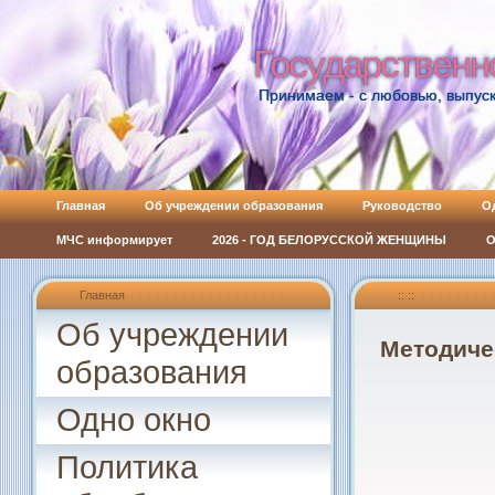
Государственн
Государственн
Принимаем - с любовью, выпуск
Главная
Об учреждении образования
Руководство
О
МЧС информирует
2026 - ГОД БЕЛОРУССКОЙ ЖЕНЩИНЫ
О
Главная
:: ::
Об учреждении
Методиче
образования
Одно окно
Политика