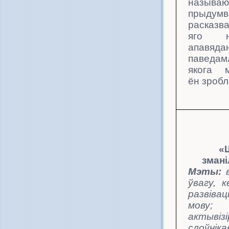
называ
прыдум
расказв
яго не
апавяда
паведам
якога м
ён зроб
«
зман
Мэты:
ўвагу, к
развіва
мову;
актывіз
слоўніка