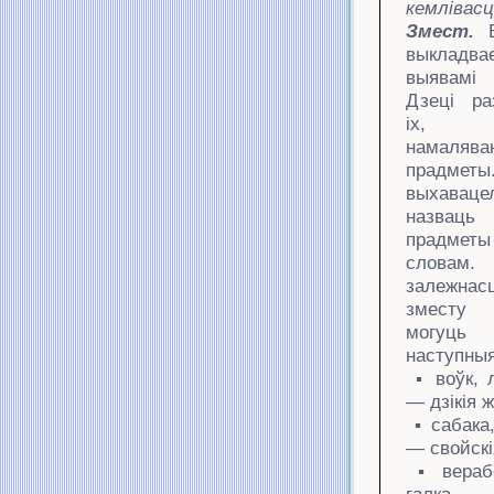
кемлівасц
Змест.
выкладв
выявамі 
Дзеці ра
іх, на
намалява
прадмет
выхаваце
назвац
прадме
слов
залежн
зместу 
могуц
наступныя
▪ воўк, л
— дзікія 
▪ сабака, 
— свойск
▪
вераб