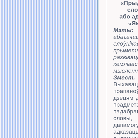
«Пры
сло
або а
«Як
Мэты:
абагача
слоўніка
прыметн
развівац
кемлівас
мысленне
Змест.
Выхавац
прапано
дзе­цям 
прадмет
падабра
сло
дапамог
адказ