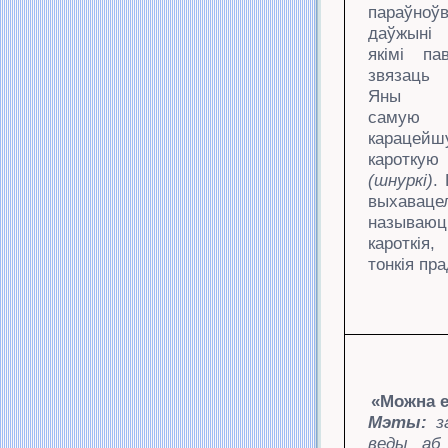
параўн
даўжыні
якімі па
звязаць 
Яны зн
сам
карацейш
каротку
(шнуркі)
.
выхавац
называюц
кароткія
тонкія пр
«Можна е
Мэты:
з
веды аб