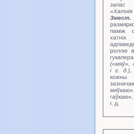
запас 
«Хатнія
Змест.
размярк
паміж 
хатніх
адпаве
роллю 
гукапер
(«мяў», 
і г. д.)
,
кож
зазнач
мяўк
гаўкаю»
г. д.