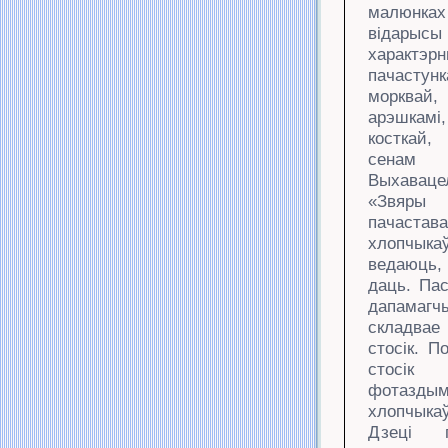
малю
відары
характэр
пачастунк
морквай,
арэшкам
косткай
сенам
Выхавац
«Звяры
пачаста
хлопчыкаў
ведаюць
даць. Па
дапам
складвае
стосік. П
сто
фотаздым
хлопчык
Дзеці 