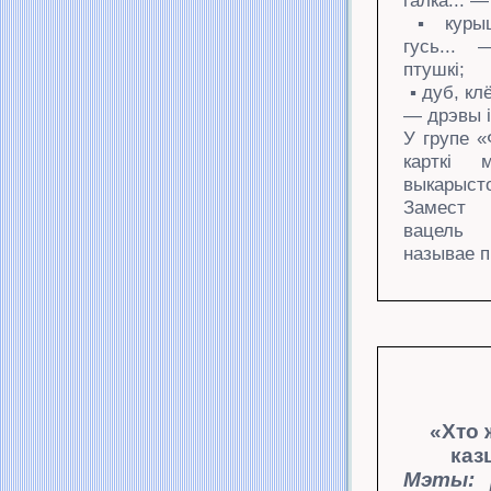
галка... 
▪
куры
гусь..
птушкі;
▪ дуб, клё
— дрэвы і 
У групе 
карткі
выкарыст
Замес
вацель
называе 
«Хто 
каз
Мэты: