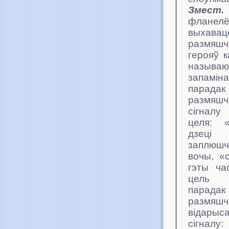
Змест.
фланел
выхавац
размяшч
герояў к
называ
запамін
пара
размяшч
сігналу
целя: 
дзеці
заплюшч
вочы, «
гэты ча
цель
парадак
размяшч
відары
сігналу