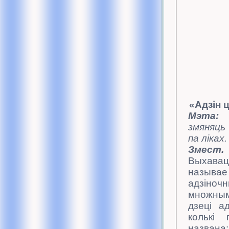
«Адзін 
Мэта:
змяняць
па ліках.
Змест.
Выхавац
называ
е
адзін
множным
дзеці а
колькі 
назва­н