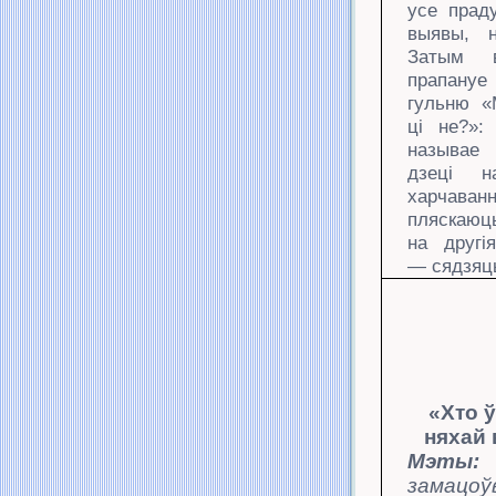
усе прад
выявы, н
Затым в
прапануе
гульню 
ці
не?»:
называ
е
дзеці
харчаван
пляскаю
на
другі
—
сядзяць
«Хто 
няхай
Мэты:
замацоў