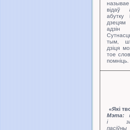
называ
відаў 
абутку 
дзецям
адзін
Сутнас
тым, ш
дзіця
мо
тое слов
помніць.
«Які тв
Мэта:
і зам
пасіўны