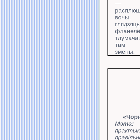
— д
расплю
вочы, 
глядз
фланел
тлумача
там а
змены.
«Чорн
Мэта:
практык
прав
і
ль