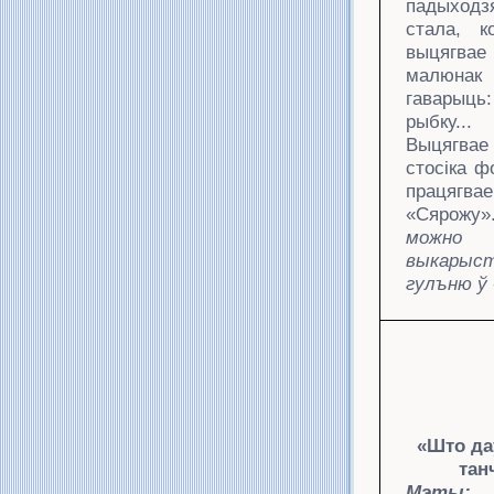
падыхо
стала, 
выцягв
малюнак
гаварыць:
рыбку..
Выцягвае
стосіка ф
працягвае
«Сярожу
можно
выкарыст
гулъню ў
«Што да
тан
Мэты: