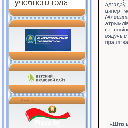
учебного года
адгад
цяпер м
(Алёшав
атрымлів
становіц
вядучы
працягв
-
Pravo.by
«Што м