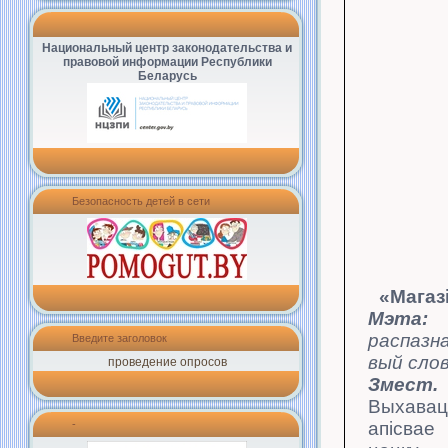
Национальный центр законодательства и
правовой информации Республики
Беларусь
Безопасность детей в сети
«Магаз
Мэта:
распазн
Введите заголовок
вый
сло
проведение опросов
Змест.
Выхава
-
апіс