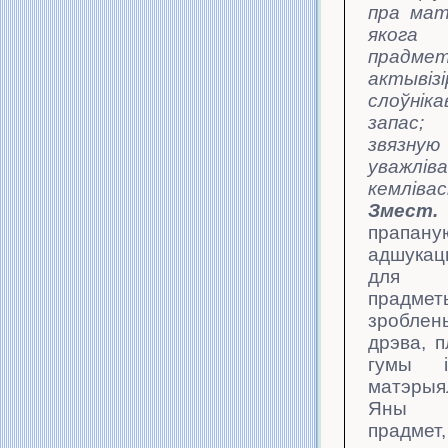
пра мат
якога 
прадмет
актыві
слоў
запас; 
звязну
уважліва
кемлівас
Змест.
прапану
адшукац
для 
прадмет
зробл
дрэва, 
гумы і
матэрыя
Яны ш
прадмет,