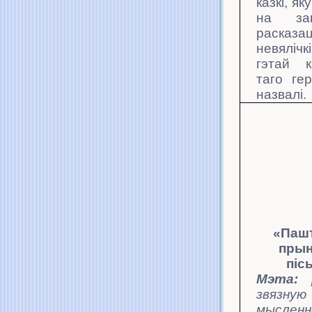
казкі, як
на зан
расказа
невялічк
гэтай к
таго гер
назвалі.
«Паш
прын
піс
Мэта:
звязну
мысленн