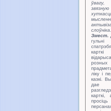
ўвагу,
звязну
хуткасц
мысленн
актывіз
слоўніка
Змест.
гульні
спатрэб
кар
відарыса
розных
прадмет
ліку і п
казкі. В
дае 
разглед
карткі,
просіць
персан