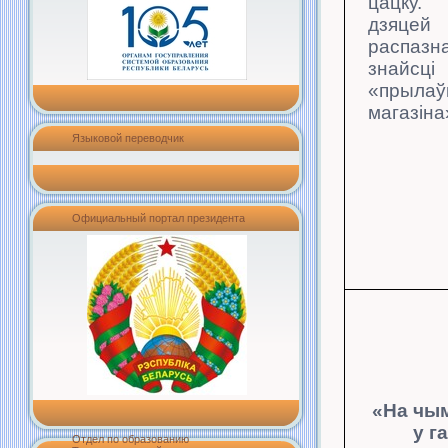
цацку
дзяцей
распаз
зна
«прылаў
магазіна
Языковой переводчик
Официальный портал президента
«На чы
у
г
Отдел по образованию