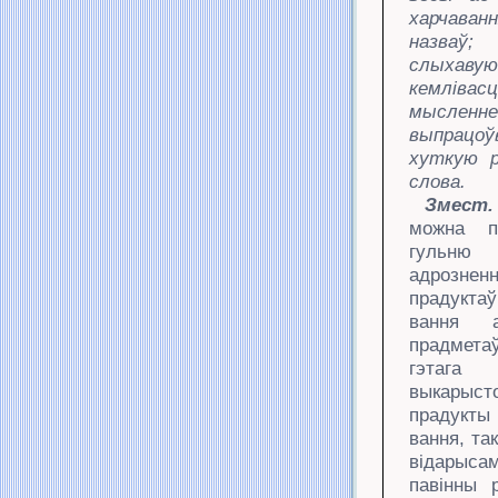
харчава
назваў;
слыхаву
кемлівасц
мысленне
выпрацоў
хуткую 
слова.
Змест.
можна
п
гул
адрознен
прадук
вання
прадме
гэтага
выкарыст
прадукт
вання, так 
відарыс
павінны