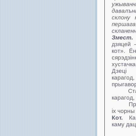
ужыва
давалън
склону
першага
скланенн
Змест.
дзяцей 
кот». 
сярэдзі
хустачк
Дзец
карагод,
прыгаво
Сталі 
карагод,
Пры
іх
чорны 
Кот.
Кам
каму да