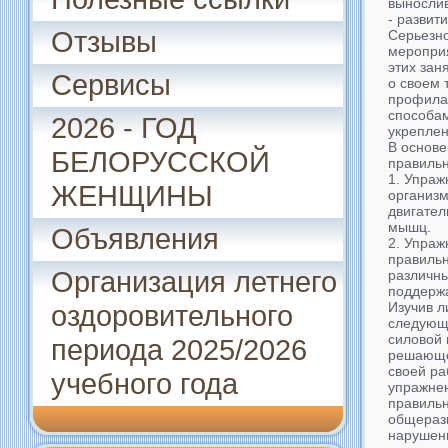
вынослив
- развит
Отзывы
Серьезн
мероприя
этих зан
Сервисы
о своем 
профилак
способа
2026 - ГОД
укреплен
В основ
БЕЛОРУССКОЙ
правильн
1. Упраж
ЖЕНЩИНЫ
организм
двигател
мышц.
Объявления
2. Упра
правильн
Организация летнего
различны
поддержа
Изучив л
оздоровительного
следующи
силовой
периода 2025/2026
решающег
своей ра
учебного года
упражне
правильн
общераз
нарушени