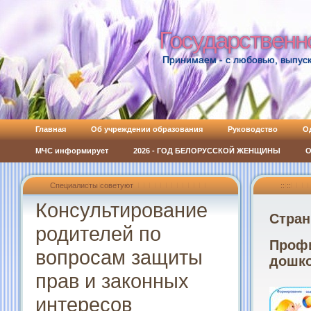
Государственн
Государственн
Принимаем - с любовью, выпуск
Главная
Об учреждении образования
Руководство
О
МЧС информирует
2026 - ГОД БЕЛОРУССКОЙ ЖЕНЩИНЫ
О
Специалисты советуют
:: ::
Консультирование
Стран
родителей по
Профи
вопросам защиты
дошко
прав и законных
интересов