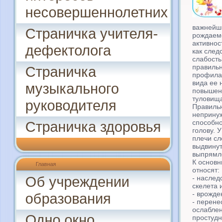
несовершеннолетних
важнейши
Страничка учителя-
рождаемо
активнос
дефектолога
как след
слабость
правильн
Страничка
профила
вида ее 
музыкального
повышенн
туловищ
руководителя
Правиль
неприну
способно
Страничка здоровья
голову. 
плечи сл
выдвинут
выпрямл
К основ
Главная
относят:
Об учреждении
- наслед
скелета 
- врожде
образования
- перене
ослаблен
Одно окно
простудн