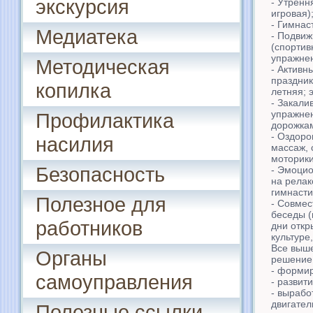
экскурсия
- Утренн
игровая)
- Гимнас
Медиатека
- Подвиж
(спортив
упражне
Методическая
- Активн
праздник
копилка
летняя; 
- Закали
упражнен
Профилактика
дорожкам
- Оздоро
насилия
массаж, 
моторики
Безопасность
- Эмоци
на релак
гимнастик
Полезное для
- Совме
беседы (
работников
дни откр
культуре
Все выш
Органы
решение
- формир
самоуправления
- развит
- вырабо
двигател
Полезные ссылки