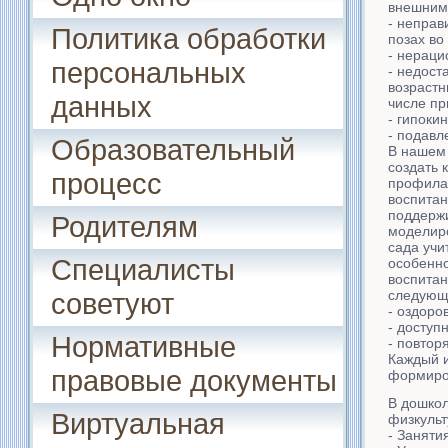
внешним
- неправ
Политика обработки
позах во
- нераци
персональных
- недост
возрастн
данных
числе пр
- гипоки
- подавл
Образовательный
В нашем 
создать 
процесс
профилак
воспитан
поддерж
Родителям
моделиро
сада учи
Специалисты
особенно
воспитан
следующ
советуют
- оздоро
- доступн
Нормативные
- повтор
Каждый и
правовые документы
формиро
В дошко
Виртуальная
физкульт
- Заняти