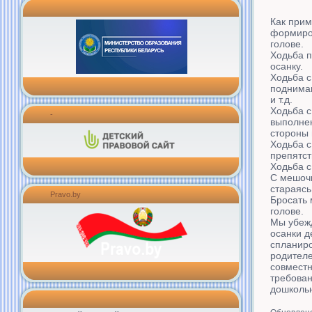
Как при
формиро
голове.
Ходьба п
осанку.
Ходьба с
подниман
и т.д.
Ходьба 
-
выполнен
стороны и
Ходьба с
препятст
Ходьба с
С мешочк
стараясь
Pravo.by
Бросать 
голове.
Мы убеж
осанки д
спланиро
родителе
совместн
требован
дошкольн