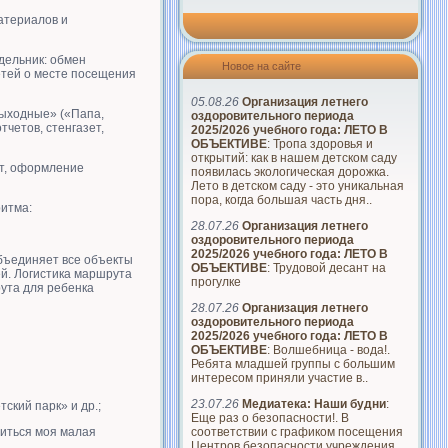
атериалов и
дельник: обмен
Новое на сайте
етей о месте посещения
05.08.26
Организация летнего
выходные» («Папа,
оздоровительного периода
четов, стенгазет,
2025/2026 учебного года: ЛЕТО В
ОБЪЕКТИВЕ
: Тропа здоровья и
открытий: как в нашем детском саду
ет, оформление
появилась экологическая дорожка.
Лето в детском саду - это уникальная
пора, когда большая часть дня..
итма:
28.07.26
Организация летнего
оздоровительного периода
2025/2026 учебного года: ЛЕТО В
бъединяет все объекты
ОБЪЕКТИВЕ
: Трудовой десант на
й. Логистика маршрута
прогулке
ута для ребенка
28.07.26
Организация летнего
оздоровительного периода
2025/2026 учебного года: ЛЕТО В
ОБЪЕКТИВЕ
: Волшебница - вода!.
Ребята младшей группы с большим
интересом приняли участие в..
23.07.26
Медиатека: Наши будни
:
ский парк» и др.;
Еще раз о безопасности!. В
соответствии с графиком посещения
виться моя малая
Центров безопасности учреждения..