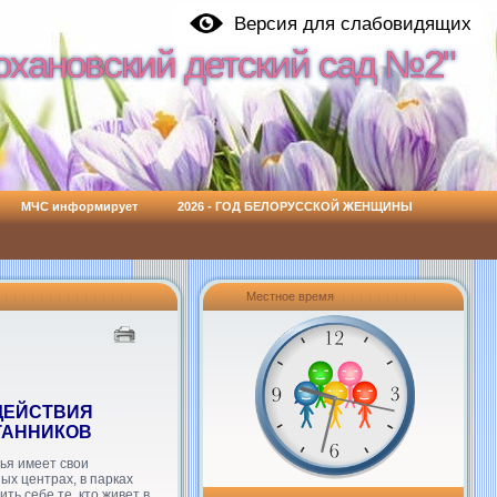
Версия для слабовидящих
охановский детский сад №2"
охановский детский сад №2"
МЧС информирует
2026 - ГОД БЕЛОРУССКОЙ ЖЕНЩИНЫ
Местное время
ДЕЙСТВИЯ
ТАННИКОВ
ья имеет свои
ых центрах, в парках
ть себе те, кто живет в