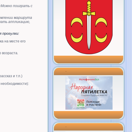
«Можно поиграть с
рмлении маршрута
лать аппликацию,
я прогулки
:
ка на месте его
о возраста
.
-
ссказ и т.п.)
 необходимости):
-