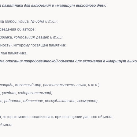
я памятника для включения в «маршрут выходного дня»:
ика
(город, улица, № дома и т.д.)
;
 сведения об авторе;
ировка, композиция, размер и т.д.);
чность), которому посвящен памятник;
план памятника.
ма описания природоведческой объекта для включения в «маршрут выход
лощадь, животный мир, растительность, почва, и т.п.
);
я, учебная, оздоровительная)
;
е, районное, областное, республиканское, всемирное)
;
й, которые можно организовать при посещении данного объекта;
объекта.