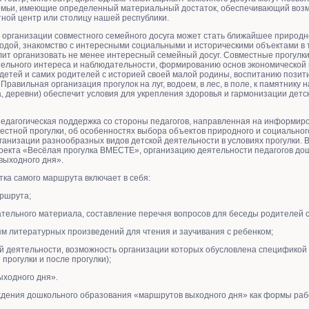
семьи, имеющие определенный материальный достаток, обеспечивающий воз
тной центр или столицу нашей республики.
 организации совместного семейного досуга может стать ближайшее природн
одой, знакомство с интересными социальными и историческими объектами в 
лит организовать не менее интересный семейный досуг. Совместные прогулки
тельного интереса и наблюдательности, формированию основ экономической 
 детей и самих родителей с историей своей малой родины, воспитанию позит
. Правильная организация прогулок на луг, водоем, в лес, в поле, к памятнику
а, деревни) обеспечит условия для укрепления здоровья и гармонизации детс
педагогическая поддержка со стороны педагогов, направленная на информир
естной прогулки, об особенностях выбора объектов природного и социальног
ганизации разнообразных видов детской деятельности в условиях прогулки. 
роекта «Весёлая прогулка ВМЕСТЕ», организацию деятельности педагогов до
выходного дня».
ка самого маршрута включает в себя:
аршрута;
ательного материала, составление перечня вопросов для беседы родителей с
ям литературных произведений для чтения и заучивания с ребенком;
ой деятельности, возможность организации которых обусловлена спецификой
прогулки и после прогулки);
ходного дня».
ждения дошкольного образования «маршрутов выходного дня» как формы ра