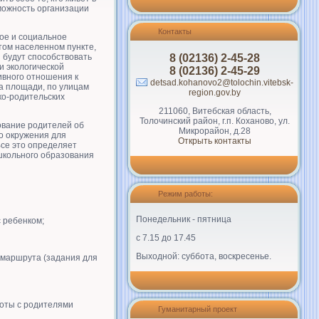
можность организации
Контакты
ое и социальное
том населенном пункте,
8 (02136) 2-45-28
 будут способствовать
и экологической
8 (02136) 2-45-29
ивного отношения к
detsad.kohanovo2@tolochin.vitebsk-
 на площади, по улицам
region.gov.by
ко-родительских
211060, Витебская область,
Толочинский район, г.п. Коханово, ул.
ование родителей об
Микрорайон, д.28
о окружения для
Открыть контакты
Все это определяет
школьного образования
Режим работы:
Понедельник - пятница
 ребенком;
с 7.15 до 17.45
Выходной: суббота, воскресенье.
 маршрута (задания для
боты с родителями
Гуманитарный проект