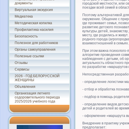
документы
городской местности, или 
поездки всей семей в облас
Виртуальная экскурсия
Поэтому альтернативой для
Медиатека
окружение. Общение с прир
Методическая копилка
где проживает семья, позво
развитию детского познава
Профилактика насилия
культуры детей, знакомству
месту, где родились и живут
Безопасность
родного города (агрогородк
Полезное для работников
взаимоотношений в семьях.
Органы самоуправления
При этом важна психолого-
алгоритме проведения совм
Полезные ссылки
наблюдения с детьми, об ор
Отзывы
актуальность областного п
по разработке «маршрутов 
Сервисы
Непосредственная разработ
2026 - ГОД БЕЛОРУССКОЙ
ЖЕНЩИНЫ
- определение логистики м
Объявления
- отбор и обработка познав
Организация летнего
- подбор в помощь родител
оздоровительного периода
2025/2026 учебного года
- определение видов детск
детей и родителей во время 
- оформление «маршрута вы
Внедрение в практику учре
предполагает: