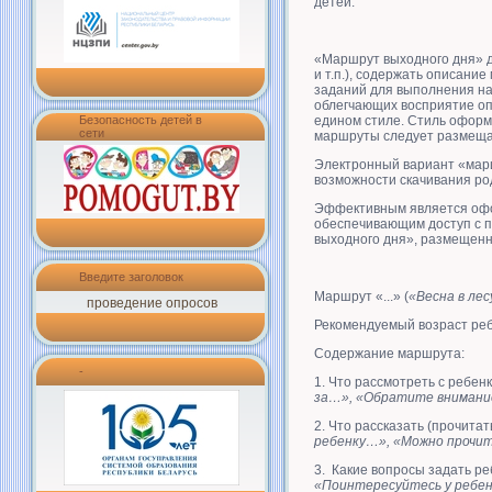
детей.
«Маршрут выходного дня» д
и т.п.), содержать описани
заданий для выполнения на 
облегчающих восприятие оп
Безопасность детей в
едином стиле. Стиль оформ
сети
маршруты следует размещат
Электронный вариант «марш
возможности скачивания ро
Эффективным является офо
обеспечивающим доступ с 
выходного дня», размещенн
Введите заголовок
Маршрут «...» (
«Весна в лес
проведение опросов
Рекомендуемый возраст реб
Содержание маршрута:
-
1. Что рассмотреть с ребен
за…», «Обратите внимание
2. Что рассказать (прочитат
ребенку…», «Можно прочит
3. Какие вопросы задать реб
«Поинтересуйтесь у ребен