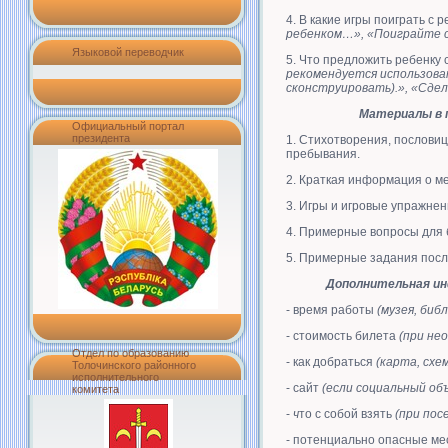
4. В какие игры поиграть с 
ребенком…», «Поиграйте с
Языковой переводчик
5. Что предложить ребенку 
рекомендуется использова
сконструировать).», «Сдел
Материалы в п
Официальный портал
президента
1. Стихотворения, пословиц
пребывания.
2. Краткая информация о ме
3. Игры и игровые упражнен
4. Примерные вопросы для 
5. Примерные задания после
Дополнительная ин
- время работы
(музея, библ
- стоимость билета
(при не
Отдел по образованию
- как добраться
(карта, схем
Толочинского районного
исполнительного
- сайт
(если социальный об
комитета
-
ч
то с собой взять
(при пос
- потенциально опасные м