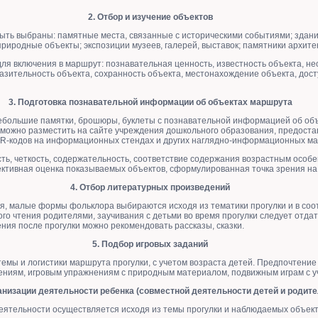
2. Отбор и изучение объектов
быть выбраны: памятные места, связанные с историческими событиями; здани
иродные объекты; экспозиции музеев, галерей, выставок; памятники архитект
для включения в маршрут: познавательная ценность, известность объекта, н
разительность объекта, сохранность объекта, местонахождение объекта, дост
3. Подготовка познавательной информации об объектах маршрута
большие памятки, брошюры, буклеты с познавательной информацией об объ
ожно разместить на сайте учреждения дошкольного образования, предостав
R-кодов на информационных стендах и других наглядно-информационных ма
ость, четкость, содержательность, соответствие содержания возрастным особ
ективная оценка показываемых объектов, сформулированная точка зрения на
4. Отбор литературных произведений
, малые формы фольклора выбираются исходя из тематики прогулки и в соот
го чтения родителями, заучивания с детьми во время прогулки следует отда
ения после прогулки можно рекомендовать рассказы, сказки.
5. Подбор игровых заданий
емы и логистики маршрута прогулки, с учетом возраста детей. Предпочтение
ниям, игровым упражнениям с природным материалом, подвижным играм с уч
анизации деятельности ребенка (совместной деятельности детей и родите
еятельности осуществляется исходя из темы прогулки и наблюдаемых объекто