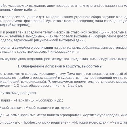
лей
о «маршрутах выходного дня» посредством наглядно-информационных м
ционных форм работы;
и
в процессе общения с детьми (организация утреннего сбора в группе в поне
ми программок, фотографий, буклетов с места посещения; мини-сообщения д
глядный материал);
ей и родителей в создание тематической выставочной экспозиции «Веселые 
я», «Семейные выходные», «Как мы провели выходные»): оформление фотоот
поделок, вернисажей рисунков «Мой выходной день»;
о опыта семейного воспитания
на родительских собраниях, выпуск стенгаз
ликации в средствах массовой информации и т.п.
выходного дня» педагогам рекомендуется придерживаться следующего алгор
1. Определение логистики маршрута, выбор темы
ть свою четко сформулированную тему. Тема является стержнем, который о
определяет выбор игровых заданий и художественных произведений для дете
 вида (пеший, велосипедный). Рекомендуемая положительность пешего маршр
мени – 1-3 часа, общее расстояние – от 1 до 5 км.
рутов выходного дня»:
 парке», «Парк птиц», «Зоопарк» и др.;
узей сказки», «Музей техники» и др. музеи;
а», «Самые красивые места нашего агрогородка», «Архитектура города», «Дет
ой родины», «Профессия моих родителей», «История моего края», «Чем сла