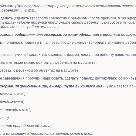
ребенком.
(При оформлении маршрута рекомендуется использовать фразы 
 ребенком…» и т.п.)
сделать (сделать взрослому совместно с ребёнком) после прогулки.
(При офо
ть фразу «После прогулки предложите своему ребенку … (нарисовать, сде
айте вместе с ребенком» и т.п.)
омощь родителям для организации взаимодействия с ребенком во врем
ы, поговорки, приметы и т.д. позволяющие сконцентрировать внимание ребен
сте прогулки, объектах, изложенная в форме, доступной ребенку дошкольног
ия, в которые можно поиграть с ребенком на маршруте.
беседы с ребёнком об объектах на маршруте.
 завершения прогулки (нарисовать, сделать поделку, фотоколлаж, сочинить ра
формация (рекомендации) в «маршруте выходного дня»
(указывается при
иотеки и т.п.);
обходимости);
а проезда и т.п.);
ъект);
ещении природного объекта);
еста на маршруте
(перекресток, крутой склон и т.п.).