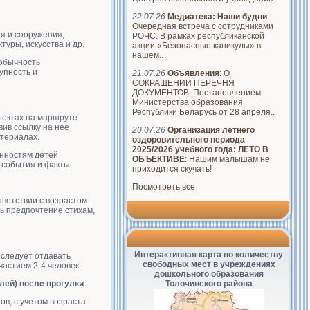
22.07.26
Медиатека: Наши будни
:
Очередная встреча с сотрудниками
я и сооружения,
РОЧС. В рамках республиканской
уры, искусства и др.
акции «Безопасные каникулы» в
нашем..
еобычность
упность и
21.07.26
Объявления
: О
СОКРАЩЕНИИ ПЕРЕЧНЯ
ДОКУМЕНТОВ. Постановлением
Министерства образования
Республики Беларусь от 28 апреля..
ектах на маршруте.
ив ссылку на нее
20.07.26
Организация летнего
териалах.
оздоровительного периода
2025/2026 учебного года: ЛЕТО В
енностям детей
ОБЪЕКТИВЕ
: Нашим малышам не
 события и факты.
приходится скучать!
Посмотреть все
ветствии с возрастом
ть предпочтение стихам,
Интерактивная карта по количеству
 следует отдавать
свободных мест в учреждениях
астием 2-4 человек.
дошкольного образования
Толочинского района
лей) после прогулки
в, с учетом возраста