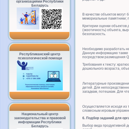
организациями Республики
Беларусь
В качестве объектов могут 
мемориальные памятники; пр
Критерии оценки объектов 
(экзотичность) объекта, вы
безопасность.
Необходимо разработать не
Данную информацию также м
Республиканский центр
посредством размещения Q
психологической помощи
Требования к тексту: кратк
дошкольного возраста, объ
Литературные произведения
детей. Для непосредственно
загадкам, потешкам. Для чт
Осуществляется исходя из т
словесным игровым упражне
Национальный центр
законодательства и правовой
6. Подбор заданий для орг
информации Республики
Выбор вида продуктивной д
Беларусь