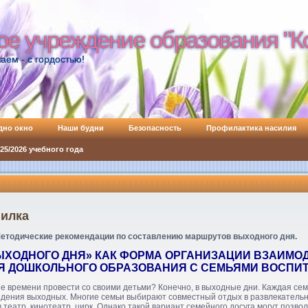
ое учреждение образования "К
ое учреждение образования "К
аем - с гордостью!
дно окно
Наши будни
Безопасность
Профилактика насилия
5/2026 учебного года
пилка
етодические рекомендации по составлению маршрутов выходного дня.
ХОДНОГО ДНЯ» КАК ФОРМА ОРГАНИЗАЦИИ ВЗАИМО
Я ДОШКОЛЬНОГО ОБРАЗОВАНИЯ С СЕМЬЯМИ ВОСПИ
е времени провести со своими детьми? Конечно, в выходные дни. Каждая сем
едения выходных. Многие семьи выбирают совместный отдых в развлекательн
 театр, кинотеатр, цирк. Однако такой вариант семейного досуга могут позволи