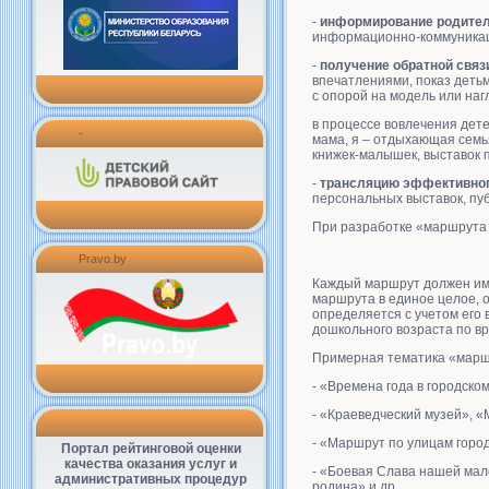
-
информирование родите
информационно-коммуника
-
получение обратной связ
впечатлениями, показ деть
с опорой на модель или на
в процессе вовлечения дет
-
мама, я – отдыхающая семь
книжек-малышек, выставок 
-
трансляцию эффективног
персональных выставок, пуб
При разработке «маршрута 
Pravo.by
Каждый маршрут должен име
маршрута в единое целое, 
определяется с учетом его
дошкольного возраста по вре
Примерная тематика «марш
- «Времена года в городском
- «Краеведческий музей», «М
- «Маршрут по улицам город
Портал рейтинговой оценки
качества оказания услуг и
- «Боевая Слава нашей мал
административных процедур
родина» и др.