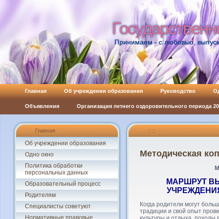
Государственн
Государственн
Принимаем - с любовью, выпуск
Главная
Об учреждении образования
Руководство
О
Объявления
Организация летнего оздоровительного периода 202
Главная
:: ::
Об учреждении образования
Методическая ко
Одно окно
Политика обработки
М
персональных данных
МАРШРУТ ВЫ
Образовательный процесс
УЧРЕЖДЕНИ
Родителям
Когда родители могут больш
Специалисты советуют
традиции и свой опыт пров
Нормативные правовые
культуры и отдыха, походы в