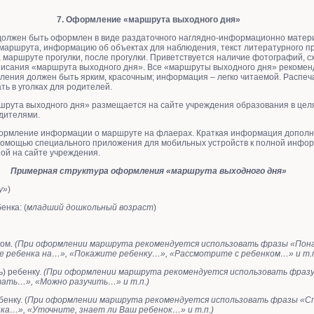
7. Оформление «маршрута выходного дня»
олжен быть оформлен в виде раздаточного наглядно-информационно матери
е маршрута, информацию об объектах для наблюдения, текст литературного 
маршруте прогулки, после прогулки. Приветствуется наличие фотографий, сх
исания «маршрута выходного дня». Все «маршруты выходного дня» рекомен
ления должен быть ярким, красочным; информация – легко читаемой. Распе
ь в уголках для родителей.
рута выходного дня» размещается на сайте учреждения образования в цел
дителями.
рмление информации о маршруте на флаерах. Краткая информация дополн
помощью специального приложения для мобильных устройств к полной инфо
ой на сайте учреждения.
Примерная структура оформления «маршрута выходного дня»
у»
)
енка: (
младший дошкольный возраст
)
ком.
(При оформлении маршрута рекомендуется использовать фразы «Пон
 ребенка на…», «Покажите ребенку…», «Рассмотрите с ребенком…» и т.п
ь) ребенку.
(При оформлении маршрута рекомендуется использовать фраз
ать…», «Можно разучить…» и т.п.)
енку. (
При оформлении маршрута рекомендуется использовать фразы «Сп
ка…», «Уточните, знает ли Ваш ребенок…» и т.п.)