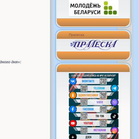
Пралеска
ного дня»:
-