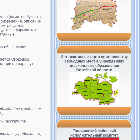
ала (памятки, буклеты,
произведения, описание
ем, рисунков,
дуется оформлять в
чатанные
ях обеспечения
-
Интерактивная карта по количеству
яется QR-кодом,
свободных мест в учреждениях
рмации о «маршруте
дошкольного образования
Витебской области
аблюдайте с ребенком
.)
у «Расскажите
-
Толочинский районный
росите у ребенка …»,
исполнительный комитет