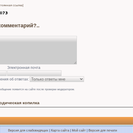
стоянная ссылка]
комментарий?..
Электронная почта
ения об ответах:
общение появится на сайте после проверки модератором.
одическая копилка
Версия для слабовидящих
|
Карта сайта
|
Мой сайт
|
Версия для печати