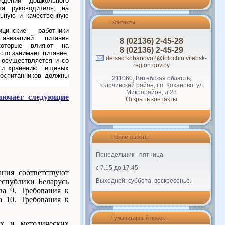
ждении дошкольного
ля руководителя, на
льную и качественную
Контакты
инские работники
анизацией питания
8 (02136) 2-45-28
которые влияют на
8 (02136) 2-45-29
сто занимает питание.
detsad.kohanovo2@tolochin.vitebsk-
 осуществляется и со
region.gov.by
е и хранению пищевых
воспитанников должны
211060, Витебская область,
Толочинский район, г.п. Коханово, ул.
Микрорайон, д.28
лючает следующие
Открыть контакты
Режим работы:
Понедельник - пятница
с 7.15 до 17.45
ия соответствуют
Выходной: суббота, воскресенье.
спублики Беларусь
а 9. Требования к
 10. Требования к
Гуманитарный проект
ых и методических