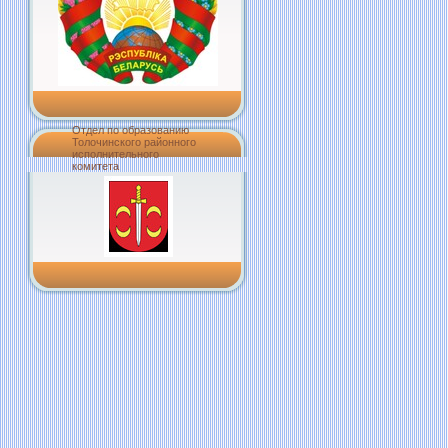
Отдел по образованию
Толочинского районного
исполнительного
комитета