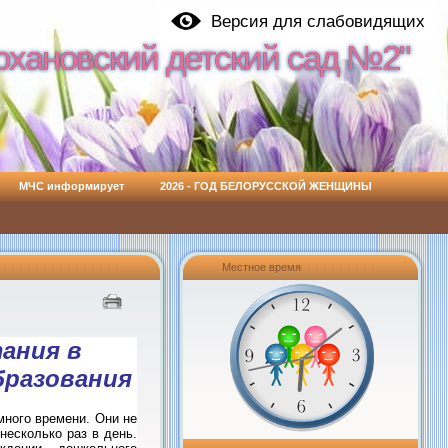
Версия для слабовидящих
охановский детский сад №2"
охановский детский сад №2"
МЧС информирует
2026 - ГОД БЕЛОРУССКОЙ ЖЕНЩИНЫ
Местное время
ания в
бразования
много времени. Они не
несколько раз в день.