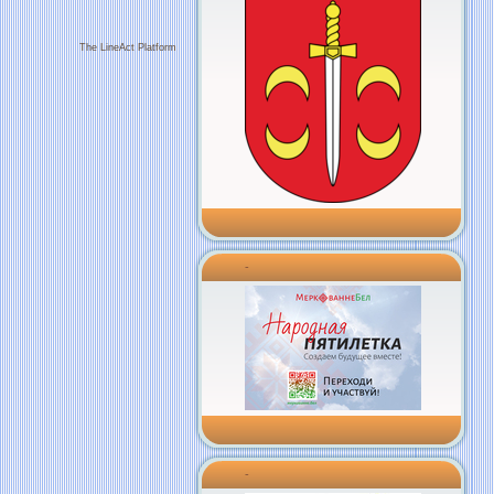
The LineAct Platform
-
-