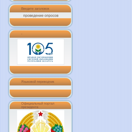
Введите заголовок
проведение опросов
-
Языковой переводчик
Официальный портал
президента