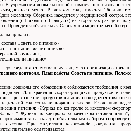
ю. В учреждении дошкольного образования организовано трех
есятидневного меню. В детском саду имеется Сборник тех
Один экземпляр Сборника находится у медицинской сестры, вт
ровления (с 1 июля по 31 августа) на второй завтрак дети пол
ы. Проводится обязательная С-витаминизация третьего блюда.
даны приказы:
 состава Совета по питанию»,
аты за питание воспитанников»,
керажной комиссии»,
трудников на питание»,
ены до сведения ответственным лицам за организацию 
твенного контроля
,
План работы Совета по питанию
,
Положе
ении дошкольного образования соблюдаются требования к хра
поддоны. Для хранения скоропортящихся продуктов в полн
ние. При хранении продуктов питания соблюдается товарное с
я в детский сад согласно поданных заявок. Кладовщик веде
низации питания: «Журнал по контролю за качеством скоропор
блок», " Журнал по контролю за качеством готовой пищи", 
ы принимаются на склад с обязательным набором сопроводит
ат качества. При отсутствии какого-либо документа про
дукты тщательно осматриваются.