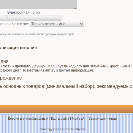
Электронная почта
ения об ответах:
общение появится на сайте после проверки модератором.
анизация питания
 дня
 гости к древнему Друцку»
,
Маршрут выходного дня "Каменный крест «Баба»,
одного дня "По местам памяти"
, и другая
информация
.
чреждение
 основных товаров (минимальный набор), рекомендуемых
Версия для слабовидящих
|
Карта сайта
|
Мой сайт
|
Версия для печати
Конструктор сайтов lepshy.by