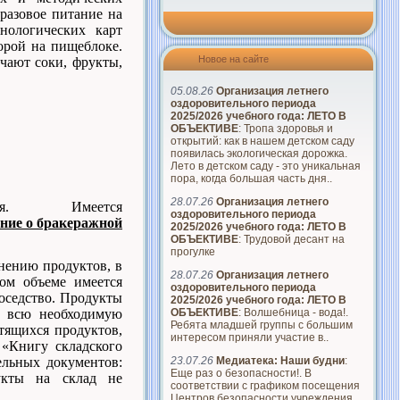
разовое питание на
нологических карт
орой на пищеблоке.
Новое на сайте
учают соки, фрукты,
05.08.26
Организация летнего
оздоровительного периода
2025/2026 учебного года: ЛЕТО В
ОБЪЕКТИВЕ
: Тропа здоровья и
открытий: как в нашем детском саду
появилась экологическая дорожка.
Лето в детском саду - это уникальная
пора, когда большая часть дня..
28.07.26
Организация летнего
питания. Имеется
оздоровительного периода
ние о бракеражной
2025/2026 учебного года: ЛЕТО В
ОБЪЕКТИВЕ
: Трудовой десант на
прогулке
нению продуктов, в
28.07.26
Организация летнего
ом объеме имеется
оздоровительного периода
оседство. Продукты
2025/2026 учебного года: ЛЕТО В
ОБЪЕКТИВЕ
: Волшебница - вода!.
т всю необходимую
Ребята младшей группы с большим
тящихся продуктов,
интересом приняли участие в..
«Книгу складского
23.07.26
Медиатека: Наши будни
:
ельных документов:
Еще раз о безопасности!. В
дукты на склад не
соответствии с графиком посещения
Центров безопасности учреждения..