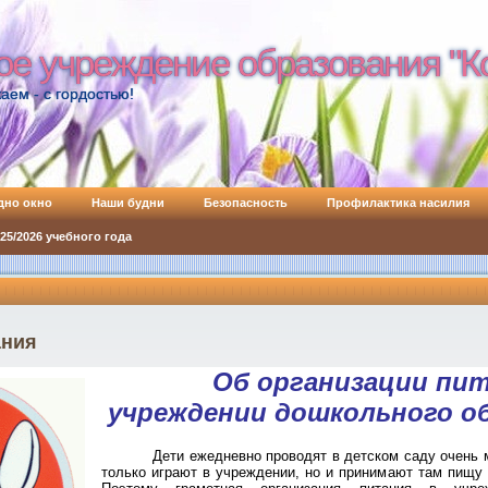
ое учреждение образования "К
ое учреждение образования "К
аем - с гордостью!
дно окно
Наши будни
Безопасность
Профилактика насилия
5/2026 учебного года
ания
Об организации пит
учреждении дошкольного о
Дети ежедневно проводят в детском саду очень 
только играют в учреждении, но и принимают там пищу 