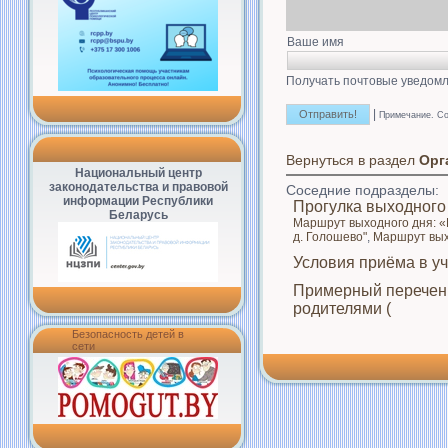
Ваше имя
Получать почтовые уведомл
|
Примечание. Со
Вернуться в раздел
Орг
Национальный центр
законодательства и правовой
Соседние подразделы:
информации Республики
Прогулка выходного
Беларусь
Маршрут выходного дня: «В
д. Голошево"
,
Маршрут вых
Условия приёма в у
Примерный перечень
родителями (
Безопасность детей в
сети