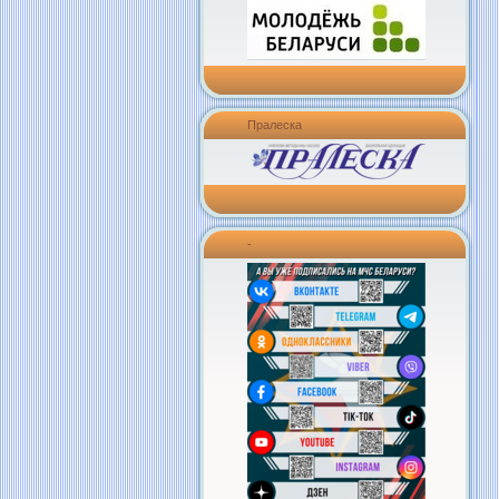
Пралеска
-