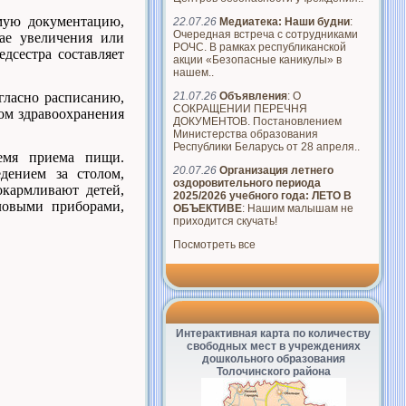
мую документацию,
22.07.26
Медиатека: Наши будни
:
Очередная встреча с сотрудниками
чае увеличения или
РОЧС. В рамках республиканской
дсестра составляет
акции «Безопасные каникулы» в
нашем..
21.07.26
Объявления
: О
ласно расписанию,
СОКРАЩЕНИИ ПЕРЕЧНЯ
ом здравоохранения
ДОКУМЕНТОВ. Постановлением
Министерства образования
Республики Беларусь от 28 апреля..
ремя приема пищи.
20.07.26
Организация летнего
едением за столом,
оздоровительного периода
кармливают детей,
2025/2026 учебного года: ЛЕТО В
ловыми приборами,
ОБЪЕКТИВЕ
: Нашим малышам не
приходится скучать!
Посмотреть все
Интерактивная карта по количеству
свободных мест в учреждениях
дошкольного образования
Толочинского района