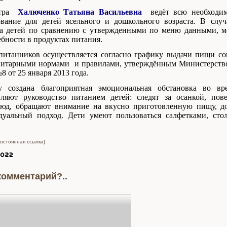
стра
Халюченко Татьяна Васильевна
ведёт всю необходи
ование для детей ясельного и дошкольного возраста. В слу
а детей по сравнению с утвержденными по меню данными, ме
ебности в продуктах питания.
танников осуществляется согласно графику выдачи пищи сог
нитарными нормами
и правилами, утверждённым Министерств
 от 25 января 2013 года.
у создана благоприятная эмоциональная обстановка во в
ляют руководство питанием детей: следят за осанкой, пов
люд, обращают внимание на вкусно приготовленную пищу, до
дуальный подход. Дети умеют пользоваться салфетками, сто
Постоянная ссылка]
комментарий?..