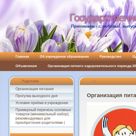
Государственн
Государственн
Принимаем - с любовью, выпуск
Главная
Об учреждении образования
Руководство
О
Объявления
Организация летнего оздоровительного периода 202
Родителям
:: ::
Организация питания
Организация пит
Прогулка выходного дня
Условия приёма в учреждение
Примерный перечень основных
товаров (минимальный набор),
рекомендуемых для
приобретения родителями (