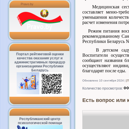
Pravo.by
Медицинская се
составляет меню-треб
уменьшения количеств
расчет изменения потр
Режим питания воспи
рекомендованному Са
Республики Беларусь №8
В детском сад
Портал рейтинговой оценки
Воспитатели осуществ
качества оказания услуг и
сообщают названия б
административных процедур
осуществляют индиви
организациями Республики
Беларусь
благодарят после еды.
Обновлено 10 сентября 2024
[
Количество просмотров:
Есть вопрос или 
Республиканский центр
психологической помощи