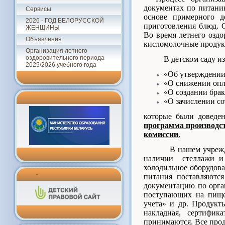
документах по питани
Сервисы
основе примерного д
2026 - ГОД БЕЛОРУССКОЙ
приготовления блюд. 
ЖЕНЩИНЫ
Во время летнего оздо
Объявления
кисломолочные продукт
Организация летнего
оздоровительного периода
В детском саду из
2025/2026 учебного года
«Об утверждении
«О снижении опл
«О создании бра
«О зачислении со
которые были довед
программа производс
комиссии
.
В нашем учрежд
наличии стеллажи и 
холодильное оборудова
-
питания поставляютс
документацию по орга
поступающих на пище
учета» и др. Продукт
накладная, сертифик
принимаются. Все про