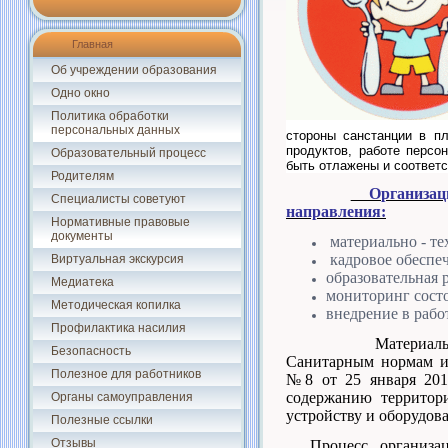
Главная
Об учреждении образования
Одно окно
Политика обработки
персональных данных
стороны санстанции в п
продуктов, работе перс
Образовательный процесс
быть отлажены и соответ
Родителям
Организаци
Специалисты советуют
направления:
Нормативные правовые
документы
материально - те
кадровое обеспеч
Виртуальная экскурсия
образовательная 
Медиатека
мониторинг состо
Методическая копилка
внедрение в раб
Профилактика насилия
Материально-техни
Безопасность
Санитарным нормам и
Полезное для работников
№8 от 25 января 201
содержанию территор
Органы самоуправления
устройству и оборудов
Полезные ссылки
Отзывы
Процесс организа