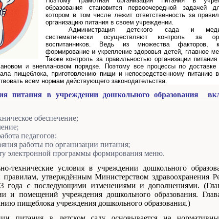
Поэтому грамотная организация питания в учре
образования становится первоочередной задачей д
котором в том числе лежит ответственность за прави
организацию питания в своем учреждении.
Администрация детского сада и медиц
систематически осуществляют контроль за орг
воспитанников. Ведь из множества факторов, 
формирование и укрепление здоровья детей, главное ме
Также контроль за правильностью организации питания
лановом и внеплановом порядке. Поэтому все процессы по доставк
онала пищеблока, приготовлению пищи и непосредственному питанию 
ствовать всем нормам действующего законодательства.
я питания в учреждении дошкольного образования вк
хническое обеспечение;
ение;
работа педагогов;
яния работы по организации питания;
оту электронной программы формирования меню.
ческие условия в учреждении дошкольного образован
 правилам, утверждённым Министерством здравоохранения Ре
3 года с последующими изменениями и дополнениями. (Глав
ии и помещений учреждения дошкольного образования. Глава
анию пищеблока учреждения дошкольного образования.)
ции питания в детском саду основывается на нормативн