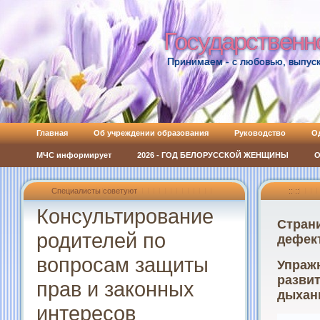
Государственн
Государственн
Принимаем - с любовью, выпуск
Главная
Об учреждении образования
Руководство
О
МЧС информирует
2026 - ГОД БЕЛОРУССКОЙ ЖЕНЩИНЫ
О
Специалисты советуют
:: ::
Консультирование
Страни
родителей по
дефек
вопросам защиты
Упраж
развит
прав и законных
дыхан
интересов