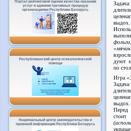
Портал рейтинговой оценки качества оказания
Зада
услуг и административных процедур
длител
организациями Республики Беларусь
целена
выдох.
Испол
выпол
фольг
«мячик
взрос
Республиканский центр психологической
дуют н
помощи
по стол
Игра
«
Зада
длител
целена
выдох.
Перед
стоит
Национальный центр законодательства и
(испол
правовой информации Республики Беларусь
укра