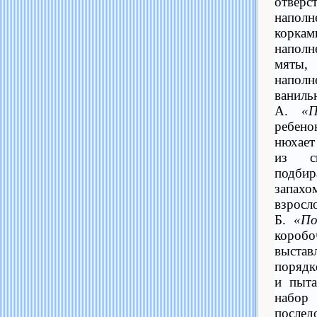
отвер
напол
корка
наполн
мяты
напол
ваниль
А.
«П
ребен
нюхае
из с
подби
запа
взросл
Б.
«По
коро
выстав
порядк
и пыта
наб
послед