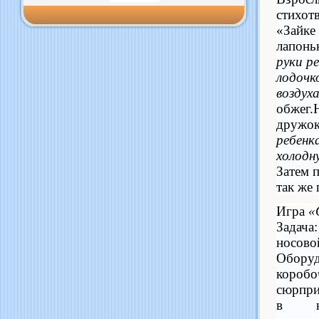
стихот
«Зайке
лапонь
руки р
лодочк
воздуха
обжег.
дружо
ребенка
холодн
Затем 
так же 
Игра
«
Зада
носово
Обор
короб
сюрпри
в ни