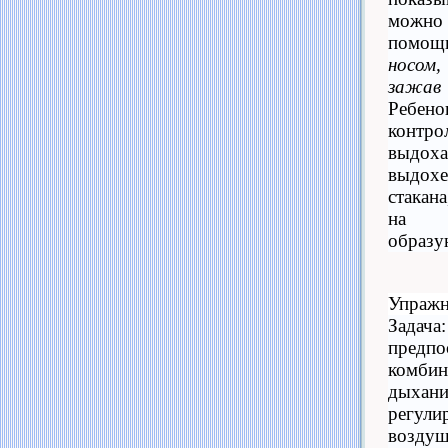
можно
помощ
носом
зажав 
Реб
конт
выдо
выдохе
стакан
на п
образу
Упраж
Зада
предпо
комбин
дых
регу
воздуш