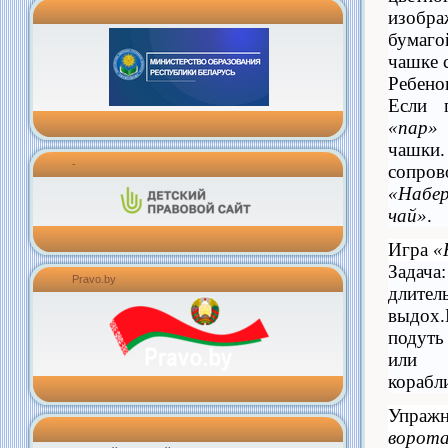
изоб
бумаго
чашке 
Ребен
Если 
«пар»
чашки
-
сопро
«Набер
чай»
.
Игра
«
Зада
Pravo.by
длит
выдох.
подуть
или 
корабли
Упраж
ворот