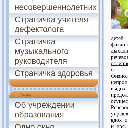
несовершеннолетних
Страничка учителя-
дефектолога
дете
Страничка
физиол
музыкального
дыхан
речево
руководителя
отличи
от
Страничка здоровья
Физио
непро
выдо
продо
Главная
осущес
Об учреждении
Речево
образования
управл
вдох п
Одно окно
и нос,