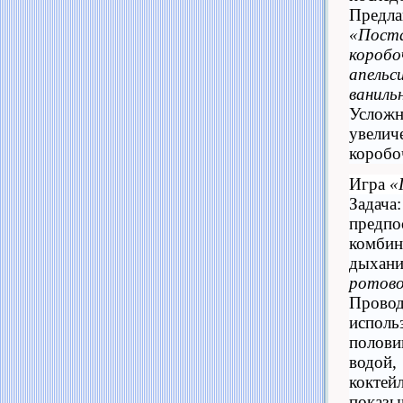
Предла
«Пост
коро
апел
ваниль
Усло
увели
коробо
Игра
«
Зада
предпо
комби
дыха
ротово
Про
исполь
полов
водой
кокт
показ