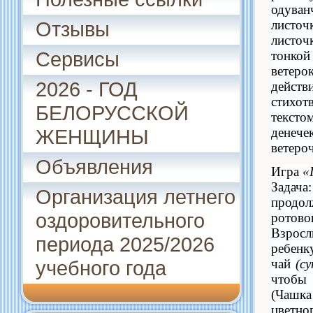
одуванч
листоч
Отзывы
листоч
Сервисы
тонкой 
ветеро
2026 - ГОД
действ
стихот
БЕЛОРУССКОЙ
тексто
денече
ЖЕНЩИНЫ
ветероч
Объявления
Игра
«
Задача
Организация летнего
продол
оздоровительного
ротово
Взро
периода 2025/2026
ребенк
чай
(су
учебного года
чтобы
(Чашк
цветн