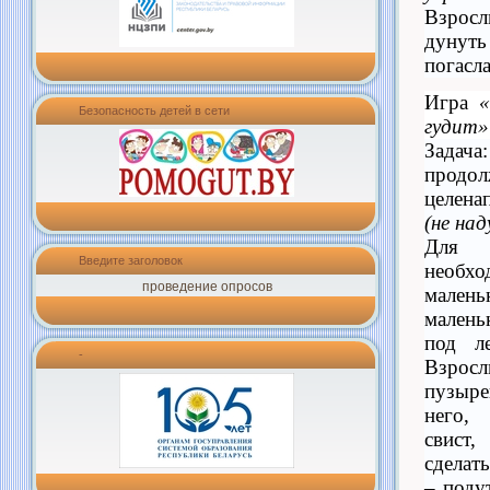
Взро
дунуть
погасла
Игра
«
Безопасность детей в сети
гудит»
Зада
прод
целен
(не на
Для 
Введите заголовок
необх
проведение опросов
мален
мален
под л
-
Взро
пузыре
него,
свист
сделат
– поду