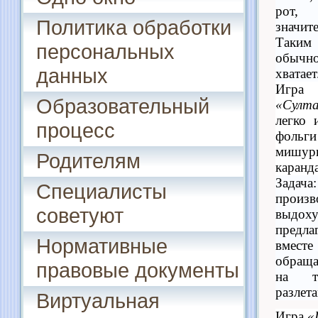
рот,
Политика обработки
значит
Таким
персональных
обыч
данных
хватает
Игра
Образовательный
«Султа
легко 
процесс
фольг
мишур
Родителям
каранд
Задача
Специалисты
произв
советуют
выдоху
предла
Нормативные
вместе
обращ
правовые документы
на т
разлет
Виртуальная
Игра
«