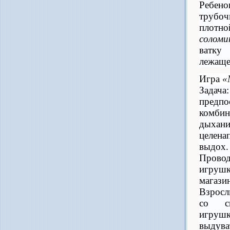
Ребе
трубо
плотн
соломи
ватк
лежащее
Игра
«
Зада
предпо
комбин
дыхан
целена
выдох.
Прово
игруш
магазин
Взросл
со сп
игруш
выдув