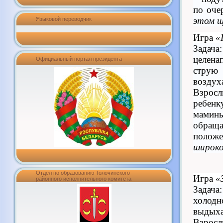
по оч
этом щ
Языковой переводчик
Игра
«
Зада
целен
Официальный портал президента
стру
воздух
Взро
ребенк
мамины
обращ
поло
широк
Отдел по образованию Толочинского
Игра
«
районного исполнительного комитета
Зада
холод
выдыха
Взр