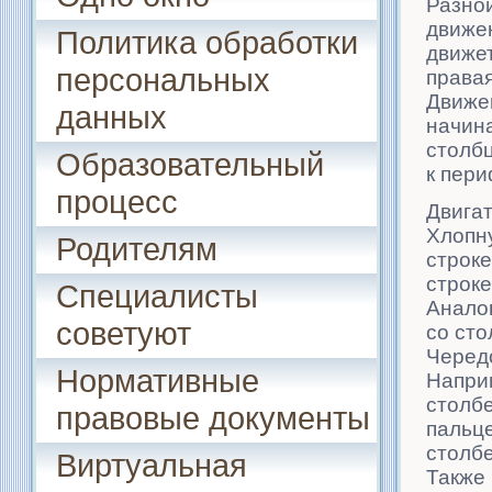
Разно
движен
Политика обработки
движет
персональных
правая
Движе
данных
начина
столбц
Образовательный
к пери
процесс
Двига
Хлопну
Родителям
строке
строке.
Специалисты
Анало
советуют
со сто
Черед
Нормативные
Наприм
столб
правовые документы
пальце
столбе
Виртуальная
Также