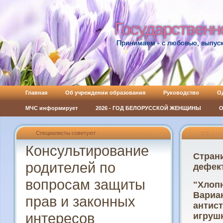
Государственн
Государственн
Принимаем - с любовью, выпуск
Главная
Об учреждении образования
Руководство
О
МЧС информирует
2026 - ГОД БЕЛОРУССКОЙ ЖЕНЩИНЫ
О
Специалисты советуют
:: ::
Консультирование
Страни
родителей по
дефек
вопросам защиты
"Хлоп
Вариан
прав и законных
антис
интересов
игрушк