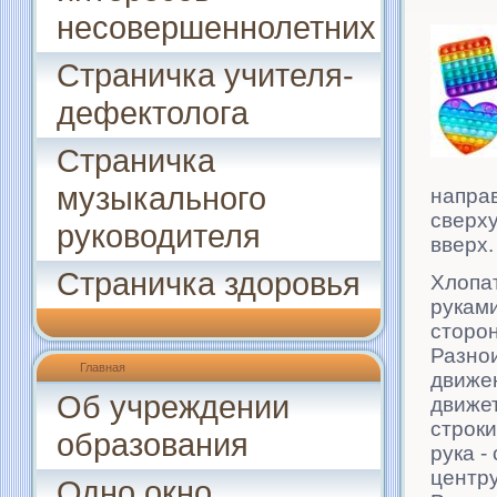
несовершеннолетних
Страничка учителя-
дефектолога
Страничка
музыкального
направ
сверху
руководителя
вверх.
Страничка здоровья
Хлопа
руками
сторон
Разно
Главная
движен
Об учреждении
движет
строки
образования
рука -
центру
Одно окно