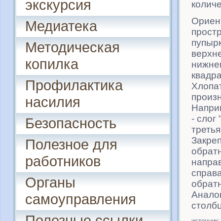
экскурсия
количе
Ориен
Медиатека
простр
пупырк
Методическая
верхне
копилка
нижнем
квадра
Профилактика
Хлопат
произн
насилия
Наприм
- слог 
Безопасность
третья 
Закре
Полезное для
обратн
работников
направ
справа
Органы
обратн
Анало
самоуправления
столб
Полезные ссылки
источник