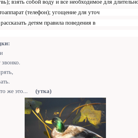
увь); взять собой воду и все необходимое для длительн
оаппарат (телефон); угощение для уточ
 рассказать детям правила поведения в
дки:
и
 звонко.
рять,
ать.
кто же это...
(утка)