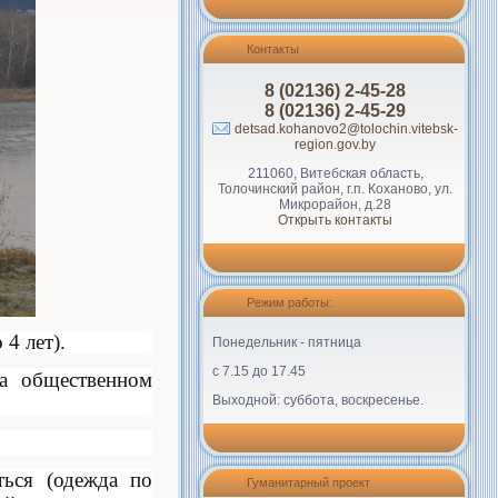
Контакты
8 (02136) 2-45-28
8 (02136) 2-45-29
detsad.kohanovo2@tolochin.vitebsk-
region.gov.by
211060, Витебская область,
Толочинский район, г.п. Коханово, ул.
Микрорайон, д.28
Открыть контакты
Режим работы:
4 лет).
Понедельник - пятница
с 7.15 до 17.45
а общественном
Выходной: суббота, воскресенье.
ться (одежда по
Гуманитарный проект