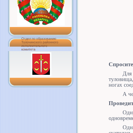
Отдел по образованию
Толочинского районного
исполнительного
комитета
Спросите 
Для
туловища,
ногах сое
А че
Проведит
Одн
одновреме
Одна
скатилас