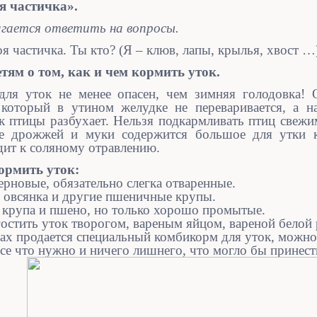
я частичка».
агается ответить на вопросы.
оя частичка. Ты кто? (Я – клюв, лапы, крылья, хвост …
тям о том, как и чем кормить уток.
для уток не менее опасен, чем зимняя голодовка! 
который в утином желудке не переваривается, а на
к птицы разбухает. Нельзя подкармливать птиц свеж
е дрожжей и муки содержится большое для утки к
дит к соляному отравлению.
ормить уток:
ерновые, обязательно слегка отваренные.
 овсянка и другие пшеничные крупы.
 крупа и пшено, но только хорошо промытые.
стить уток творогом, вареным яйцом, вареной белой
ах продается специальный комбикорм для уток, можно 
все что нужно и ничего лишнего, что могло бы принест