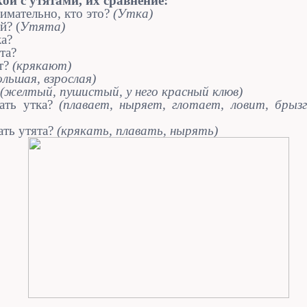
ой с утятами, их сравнение:
имательно, кто это?
(Утка)
й? (
Утята)
ка?
та?
т?
(крякают)
ольшая, взрослая)
(желтый, пушистый, у него красный клюв)
лать утка?
(плавает, ныряет, глотает, ловит, брызг
ать утята?
(крякать, плавать, нырять)