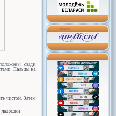
Пралеска
-
положены сзади
стами. Пальцы на
те чистой. Затем
с ладошки