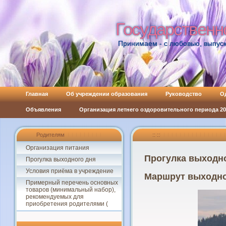
Государственн
Государственн
Принимаем - с любовью, выпуск
Главная
Об учреждении образования
Руководство
О
Объявления
Организация летнего оздоровительного периода 202
Родителям
:: ::
Организация питания
Прогулка выходн
Прогулка выходного дня
Условия приёма в учреждение
Маршрут выходног
Примерный перечень основных
товаров (минимальный набор),
рекомендуемых для
приобретения родителями (