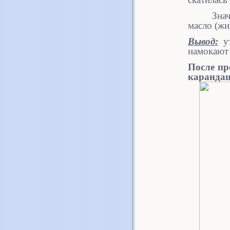
Зна
масло (жи
Вывод:
ут
намокают 
После пр
каранда