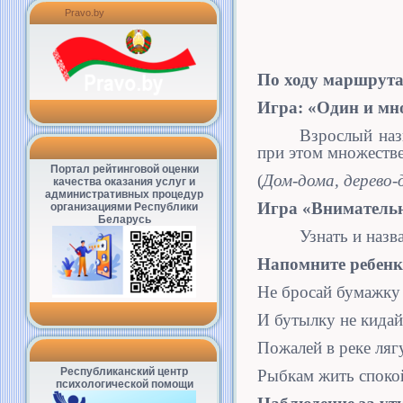
Pravo.by
По ходу маршрута
Игра: «Один и мн
Взрослый наз
при этом множестве
Портал рейтинговой оценки
(
Дом-дома, дерево
качества оказания услуг и
административных процедур
Игра «Внимательн
организациями Республики
Беларусь
Узнать и назв
Напомните 
Не бросай бумажку 
И бутылку не кидай
Пожалей в реке ляг
Республиканский центр
Рыбкам жить споко
психологической помощи