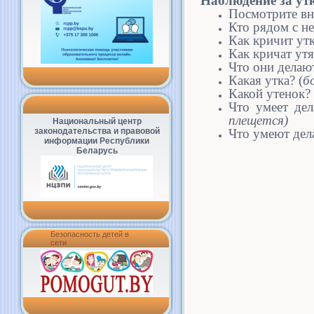
Наблюдение за утк
Посмотрите вн
Кто рядом с не
Как кричит ут
Как кричат утя
Что они делаю
Какая утка? (
б
Какой утенок?
Что умеет де
плещется)
Национальный центр
Что умеют дел
законодательства и правовой
информации Республики
Беларусь
Безопасность детей в
сети