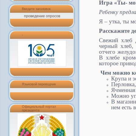
Игра «Ты- мо
Введите заголовок
Ребенку предл
проведение опросов
Я – утка, ты м
Расскажите де
-
Свежий хлеб 
черный хлеб, 
отчего желудо
В хлебе кром
которое приво
Чем можно к
Крупа и з
Перловка,
Языковой переводчик
Ячменная
Можно уго
В магазин
нем есть 
Официальный портал
президента