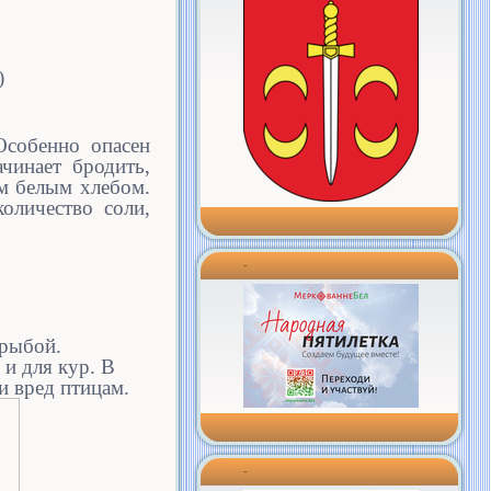
)
Особенно опасен
чинает бродить,
им белым хлебом.
оличество соли,
-
 рыбой.
и для кур. В
и вред птицам.
-