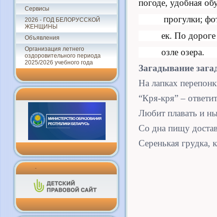
погоде, удобная об
Сервисы
прогулки; фот
2026 - ГОД БЕЛОРУССКОЙ
ЖЕНЩИНЫ
ек. По дороге
Объявления
Организация летнего
озле озера.
оздоровительного периода
2025/2026 учебного года
Загадывание зага
На лапках перепонк
“Кря-кря” – ответит
Любит плавать и ны
Со дна пищу достав
Серенькая грудка, 
-