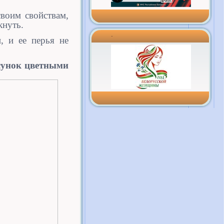
воим свойствам,
кнуть.
-
, и ее перья не
сунок цветными