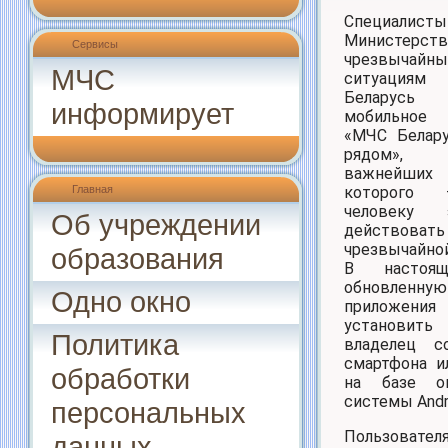
Специалисты
Министе
Сервисы
чрезвычайн
МЧС
ситуациям 
Беларусь р
информирует
мобильное 
«МЧС Белар
рядом»,
важнейш
которого
Главная
человеку 
Об учреждении
действ
чрезвычайно
образования
В настоя
обновленн
Одно окно
приложен
установи
Политика
владелец с
смартфона и
обработки
на базе оп
системы Andr
персональных
Пользовател
данных