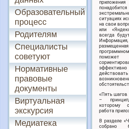
приложения
понадо
Образовательный
экстремальн
ситуациях и
процесс
на свои вопр
или «Янде
Родителям
всегда буду
Информация,
Специалисты
размещ
программно
советуют
поможет
сориентир
Нормативные
эффективно
действоват
правовые
возникнове
обстоятельст
документы
«Пять шагов
Виртуальная
– принцип
которому о
экскурсия
работа прило
В разделе «
Медиатека
собрано 