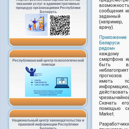
оказания услуг и административных
возможност
процедур организациями Республики
сообщения и
Беларусь
заданны
(например
врачу).
Приложе
Беларуси
рядом
каждому о
смартфона и
Республиканский центр психологической
быть в
помощи
неблагоприя
прогнозов
иметь п
информа
действова
чрезвычайно
Скачать е
помощью се
Market.
Национальный центр законодательства и
Разработчик
правовой информации Республики
Беларусь