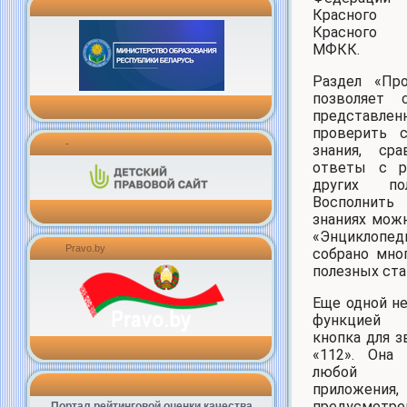
Красного
Красного 
МФКК.
Раздел «Пр
позволяет
представле
проверить 
-
знания, ср
ответы с р
других пол
Восполнить
знаниях мож
«Энциклоп
Pravo.by
собрано мно
полезных ста
Еще одной н
функцией
кнопка для 
«112». Она
любой с
приложени
предусмотре
Портал рейтинговой оценки качества