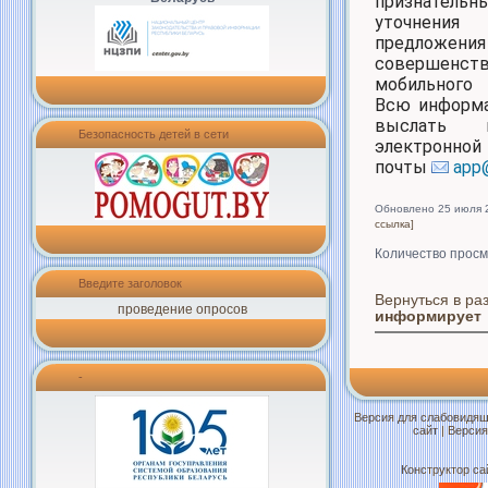
признатель
уточне
предлож
совершенст
мобильного 
Всю информ
выслать 
Безопасность детей в сети
электронной
почты
app
Обновлено 25 июля 
ссылка]
Количество просм
Введите заголовок
Вернуться в ра
проведение опросов
информирует
-
Версия для слабовидя
сайт
|
Версия
Конструктор са