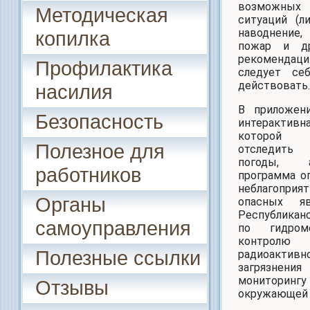
возможны
Методическая
ситуаций (ли
наводнение
копилка
пожар и д
рекомендац
Профилактика
следует се
действовать.
насилия
В приложен
Безопасность
интерактивн
которо
Полезное для
отследить
погоды,
работников
программа о
неблагоп
Органы
опасных я
Республикан
самоуправления
по гидроме
контролю
Полезные ссылки
радиоактивн
загряз
мониторингу
Отзывы
окружающей 