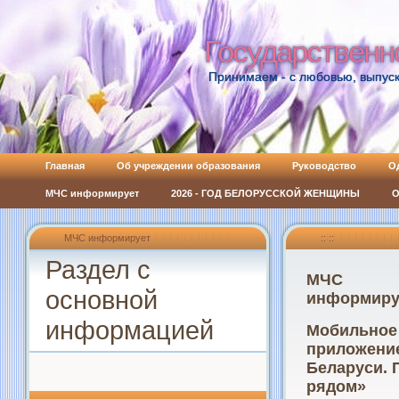
Государственн
Государственн
Принимаем - с любовью, выпуск
Главная
Об учреждении образования
Руководство
О
МЧС информирует
2026 - ГОД БЕЛОРУССКОЙ ЖЕНЩИНЫ
О
МЧС информирует
:: ::
Раздел с
МЧС
основной
информиру
информацией
Мобильное
приложени
Беларуси.
рядом»