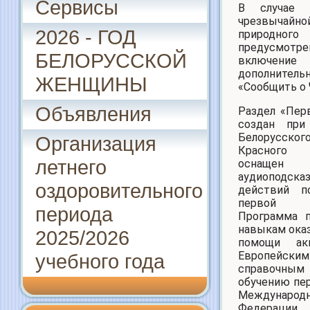
Сервисы
В случае 
чрезвычайн
2026 - ГОД
природного
предусмотре
БЕЛОРУССКОЙ
включение
дополнител
ЖЕНЩИНЫ
«Сообщить о 
Объявления
Раздел «Пер
создан при
Белорусско
Организация
Красного
летнего
оснащен
аудиоподска
оздоровительного
действий п
первой 
периода
Программа 
навыкам ока
2025/2026
помощи акк
Европейским
учебного года
справочным
обучению пе
Международ
Федераци