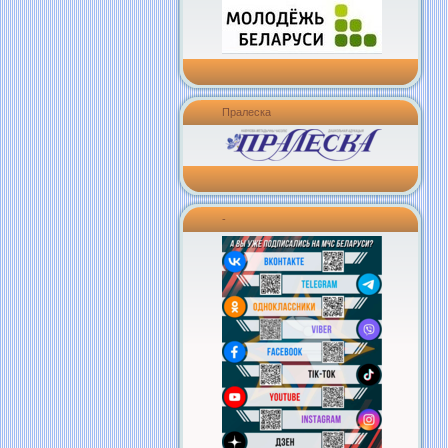
Пралеска
-