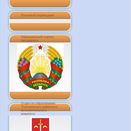
Языковой переводчик
Официальный портал
президента
Отдел по образованию
Толочинского районного
исполнительного
комитета