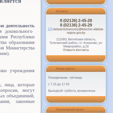
вляется
Контакты
8 (02136) 2-45-28
8 (02136) 2-45-29
ою деятельность
detsad.kohanovo2@tolochin.vitebsk-
ия дошкольного
region.gov.by
ания Республики
211060, Витебская область,
тва образования
Толочинский район, г.п. Коханово, ул.
Микрорайон, д.28
ия Министерства
Открыть контакты
ние).
Режим работы:
ники учреждения
Понедельник - пятница
, лица, которые
с 7.15 до 17.45
опросам, могут
Выходной: суббота, воскресенье.
ных объединений,
ания, законные
Гуманитарный проект