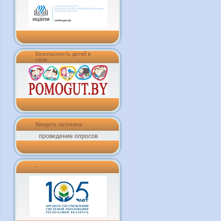
Безопасность детей в
сети
Введите заголовок
проведение опросов
-