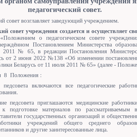
м органом
c
амоуправления учреждения я
педагогический совет.
ий совет возглавляет заведующий учреждением.
ий совет учреждения создается и осуществляет св
 «Положением о педагогическом совете учрежден
верждённом Постановлением Министерства образов
 2011 № 65, в редакции Постановления Министерс
сь от 2 июня 2022 №138 «Об изменении постановлен
лики Беларусь от 11 июля 2011 № 65» (
далее - Положе
 и 8 Положения :
в педсовета включаются все педагогические работ
ования.
ние педсовета приглашаются медицинские работники
к подготовке материалов по рассматриваемым в
ставители государственных организаций и обществен
работники учреждений общего среднего образов
итанников и другие заинтересованные лица.