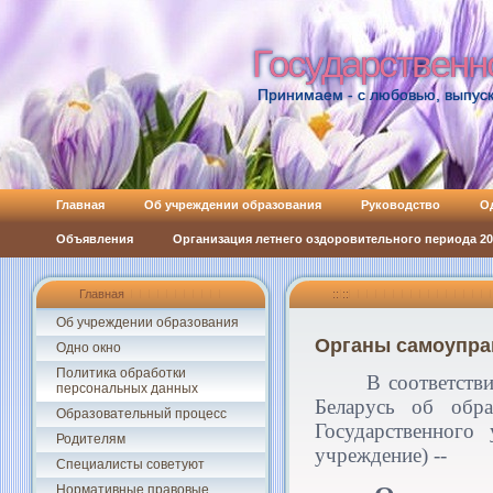
Государственн
Государственн
Принимаем - с любовью, выпуск
Главная
Об учреждении образования
Руководство
О
Объявления
Организация летнего оздоровительного периода 202
Главная
:: ::
Об учреждении образования
Органы самоупра
Одно окно
Политика обработки
В соответств
персональных данных
Беларусь об обр
Образовательный процесс
Государственного
Родителям
учреждение) --
Специалисты советуют
Нормативные правовые