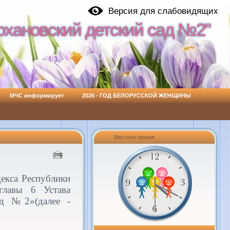
Версия для слабовидящих
охановский детский сад №2"
охановский детский сад №2"
МЧС информирует
2026 - ГОД БЕЛОРУССКОЙ ЖЕНЩИНЫ
Местное время
декса Республики
лавы 6 Устава
ад №2»(далее -