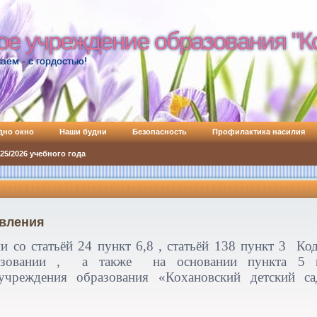
ое учреждение образования "К
ое учреждение образования "К
аем - с гордостью!
дно окно
Наши будни
Безопасность
Профилактика насилия
5/2026 учебного года
вления
ии со статьёй 24 пункт 6,8 , статьёй 138 пункт 3 Ко
азовании , а также на основании пункта 5 г
 учреждения образования «Кохановский детский с