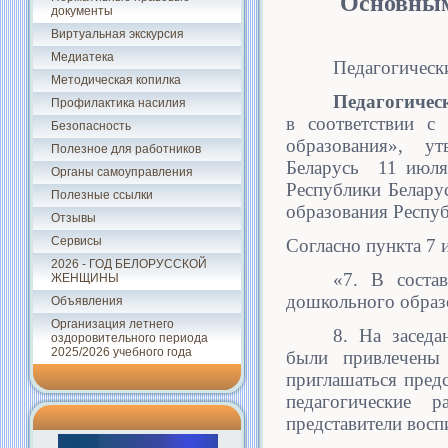
Основны
документы
Виртуальная экскурсия
Медиатека
Педагогическ
Методическая копилка
Педагогическ
Профилактика насилия
в соответствии с
Безопасность
образования», ут
Полезное для работников
Беларусь 11 июля
Органы самоуправления
Республики Белару
Полезные ссылки
образования Респуб
Отзывы
Сервисы
Согласно пункта 7
2026 - ГОД БЕЛОРУССКОЙ
«7. В соста
ЖЕНЩИНЫ
дошкольного образ
Объявления
Организация летнего
8. На заседа
оздоровительного периода
2025/2026 учебного года
были привлечены 
приглашаться пред
педагогические 
представители восп