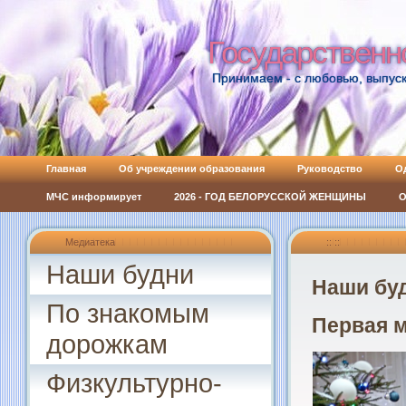
Государственн
Государственн
Принимаем - с любовью, выпуск
Главная
Об учреждении образования
Руководство
О
МЧС информирует
2026 - ГОД БЕЛОРУССКОЙ ЖЕНЩИНЫ
О
Медиатека
:: ::
Наши будни
Наши бу
По знакомым
Первая 
дорожкам
Физкультурно-