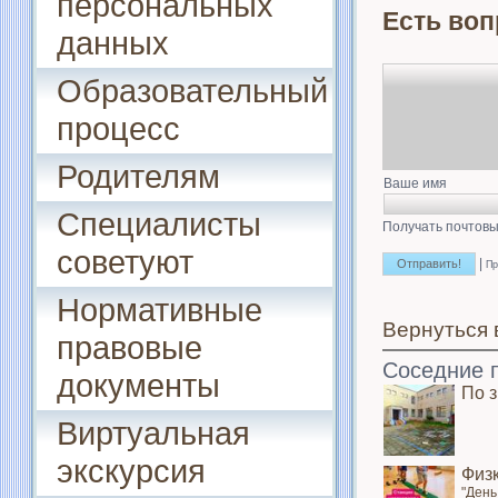
персональных
Есть воп
данных
Образовательный
процесс
Родителям
Ваше имя
Специалисты
Получать почтовы
советуют
|
Пр
Нормативные
Вернуться 
правовые
Соседние 
документы
По 
Виртуальная
экскурсия
Физ
"День