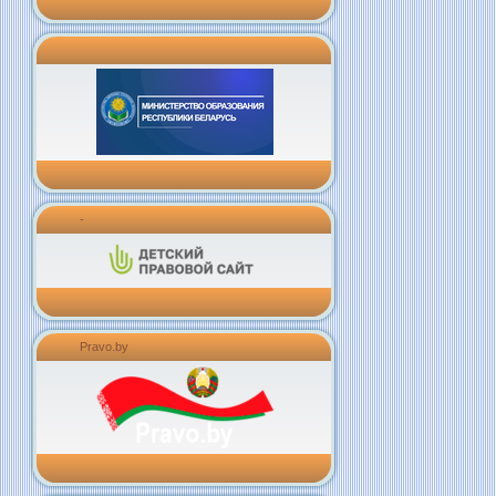
-
Pravo.by