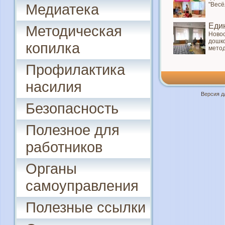
Медиатека
"Весё
Еди
Методическая
Новос
дошко
копилка
метод
Профилактика
насилия
Версия д
Безопасность
Полезное для
работников
Органы
самоуправления
Полезные ссылки