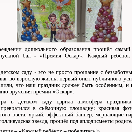
еждении дошкольного образования прошёл самый 
пускной бал - «Премия Оскар». Каждый ребёнок 
детском саду - это не просто прощание с беззаботн
шаг во взрослую жизнь, первый опыт публичного усп
шили, что наш праздник должен быть особенным, и п
ию вручения премии «Оскар».
ра в детском саду царила атмосфера праздника
превратился в съёмочную площадку: красивая фот
стого цвета, яркий, эффектный баннер, мерцающие г
голливудская звезда, прошёл под аплодисменты родител
иятия – «Каждый ребёнок – победитель!».