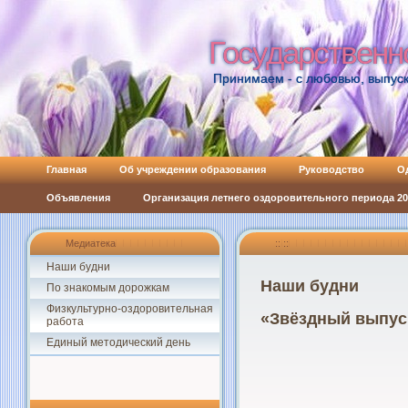
Государственн
Государственн
Принимаем - с любовью, выпуск
Главная
Об учреждении образования
Руководство
О
Объявления
Организация летнего оздоровительного периода 202
Медиатека
:: ::
Наши будни
Наши будни
По знакомым дорожкам
Физкультурно-оздоровительная
«Звёздный выпуск
работа
Единый методический день