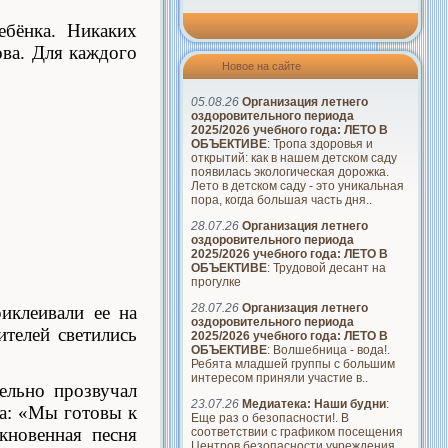
ебёнка. Никаких
ова. Для каждого
Новое на сайте
05.08.26
Организация летнего
оздоровительного периода
2025/2026 учебного года: ЛЕТО В
ОБЪЕКТИВЕ
: Тропа здоровья и
открытий: как в нашем детском саду
появилась экологическая дорожка.
Лето в детском саду - это уникальная
пора, когда большая часть дня..
28.07.26
Организация летнего
оздоровительного периода
2025/2026 учебного года: ЛЕТО В
ОБЪЕКТИВЕ
: Трудовой десант на
прогулке
28.07.26
Организация летнего
иклеивали ее на
оздоровительного периода
ителей светились
2025/2026 учебного года: ЛЕТО В
ОБЪЕКТИВЕ
: Волшебница - вода!.
Ребята младшей группы с большим
интересом приняли участие в..
ельно прозвучал
23.07.26
Медиатека: Наши будни
:
ла: «Мы готовы к
Еще раз о безопасности!. В
кновенная песня
соответствии с графиком посещения
Центров безопасности учреждения..