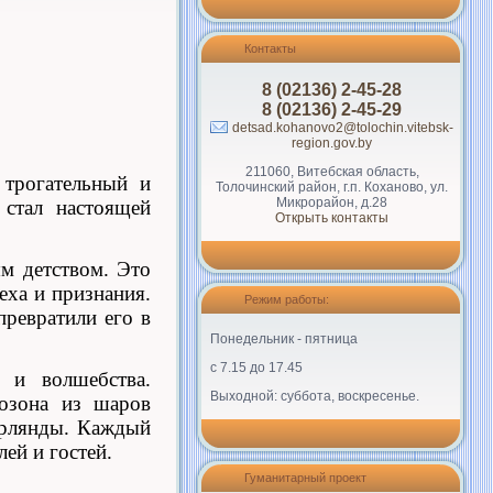
Контакты
8 (02136) 2-45-28
8 (02136) 2-45-29
detsad.kohanovo2@tolochin.vitebsk-
region.gov.by
211060, Витебская область,
трогательный и
Толочинский район, г.п. Коханово, ул.
Микрорайон, д.28
стал настоящей
Открыть контакты
ым детством. Это
еха и признания.
Режим работы:
ревратили его в
Понедельник - пятница
с 7.15 до 17.45
 и волшебства.
Выходной: суббота, воскресенье.
озона из шаров
ирлянды. Каждый
ей и гостей.
Гуманитарный проект