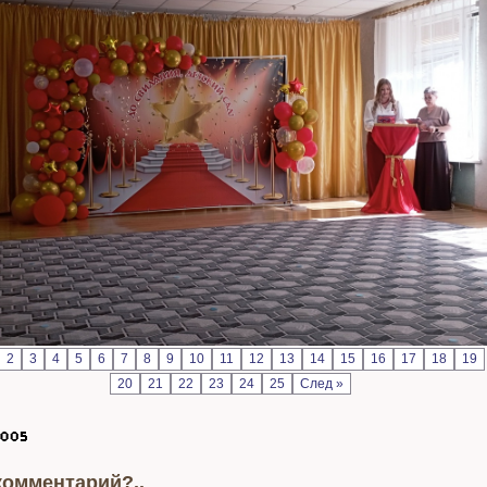
2
3
4
5
6
7
8
9
10
11
12
13
14
15
16
17
18
19
20
21
22
23
24
25
След »
комментарий?..