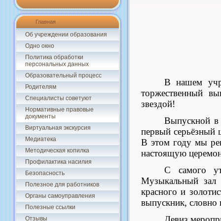
Главная
Об учреждении образования
Одно окно
Политика обработки
персональных данных
Образовательный процесс
В нашем учр
Родителям
торжественный вы
Специалисты советуют
звездой!
Нормативные правовые
документы
Выпускной в 
Виртуальная экскурсия
первый серьёзный 
Медиатека
В этом году мы ре
Методическая копилка
настоящую церемон
Профилактика насилия
С самого ут
Безопасность
Музыкальный зал 
Полезное для работников
красного и золоти
Органы самоуправления
выпускник, словно 
Полезные ссылки
Девиз меропр
Отзывы