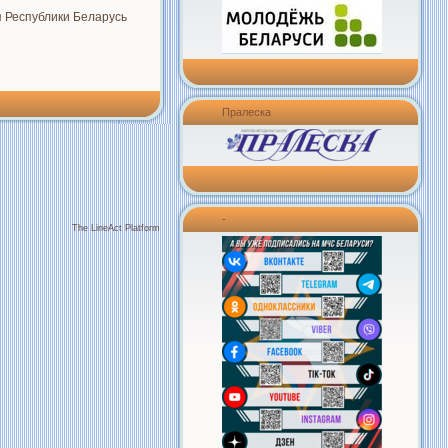
 Республики Беларусь
Пралеска
-
The LineAct Platform