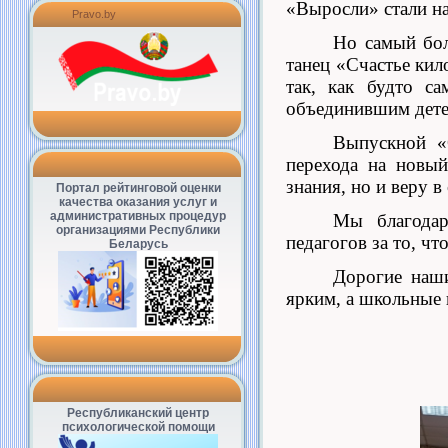
«Выросли» стали н
Pravo.by
Но самый бол
танец «Счастье кил
так, как будто с
объединившим детей
Выпускной «
перехода на новый
знания, но и веру в
Портал рейтинговой оценки
качества оказания услуг и
административных процедур
Мы благодар
организациями Республики
педагогов за то, ч
Беларусь
Дорогие наши
ярким, а школьные 
Республиканский центр
психологической помощи