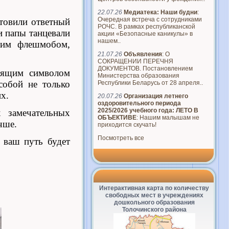
22.07.26
Медиатека: Наши будни
:
Очередная встреча с сотрудниками
товили ответный
РОЧС. В рамках республиканской
и папы танцевали
акции «Безопасные каникулы» в
нашем..
щим флешмобом,
21.07.26
Объявления
: О
СОКРАЩЕНИИ ПЕРЕЧНЯ
ДОКУМЕНТОВ. Постановлением
тоящим символом
Министерства образования
собой не только
Республики Беларусь от 28 апреля..
их.
20.07.26
Организация летнего
оздоровительного периода
2025/2026 учебного года: ЛЕТО В
 замечательных
ОБЪЕКТИВЕ
: Нашим малышам не
чше.
приходится скучать!
Посмотреть все
 ваш путь будет
Интерактивная карта по количеству
свободных мест в учреждениях
дошкольного образования
Толочинского района