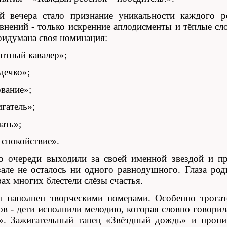
й вечера стало признание уникальности каждого р
внений - только искренние аплодисменты и тёплые сл
ридумана своя номинация:
нтный кавалер»;
дечко»;
ование»;
гатель»;
нать»;
 спокойствие».
о очереди выходили за своей именной звездой и пр
але не осталось ни одного равнодушного. Глаза род
зах многих блестели слёзы счастья.
 наполнен творческими номерами. Особенно трогат
ов - дети исполнили мелодию, которая словно говори
». Зажигательный танец «Звёздный дождь» и прони