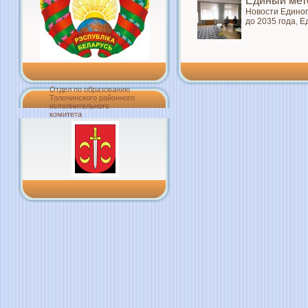
Единый мет
Новости Единог
до 2035 года
,
Е
Отдел по образованию
Толочинского районного
исполнительного
комитета