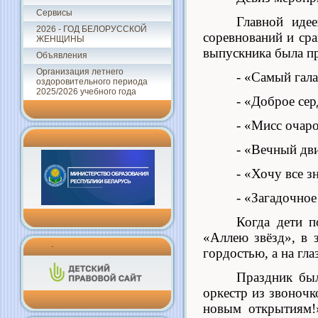
Сервисы
Главной идее
2026 - ГОД БЕЛОРУССКОЙ
соревнований и сра
ЖЕНЩИНЫ
выпускника была п
Объявления
Организация летнего
- «Самый гала
оздоровительного периода
2025/2026 учебного года
- «Доброе сер
- «Мисс очар
- «Вечный дви
- «Хочу все з
- «Загадочное
Когда дети п
«Аллею звёзд», в з
-
гордостью, а на гла
Праздник был
оркестр из звоночк
новым открытиям!