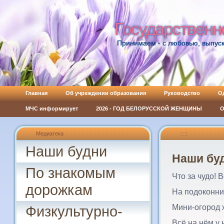
Государственн
Государственн
Принимаем - с любовью, выпуск
Главная
Об учреждении образования
Руководство
О
МЧС информирует
2026 - ГОД БЕЛОРУССКОЙ ЖЕНЩИНЫ
О
Медиатека
:: ::
Наши будни
Наши бу
По знакомым
Что за чудо! В
дорожкам
На подоконни
Мини-огород 
Физкультурно-
Всё на нём у 