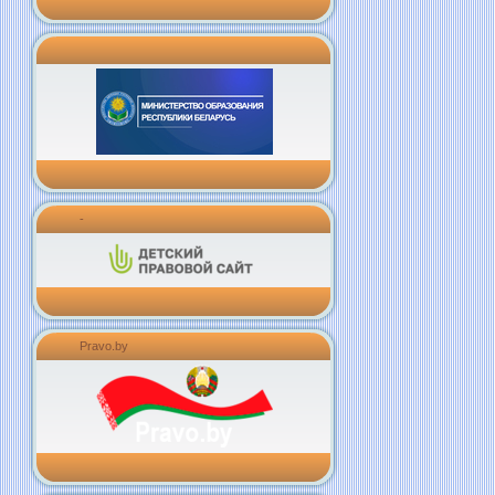
-
Pravo.by