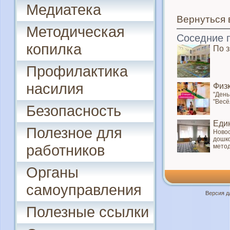
Медиатека
Вернуться 
Методическая
Соседние 
копилка
По 
Профилактика
насилия
Физ
"День
"Весё
Безопасность
Еди
Полезное для
Новос
дошко
работников
метод
Органы
самоуправления
Версия д
Полезные ссылки