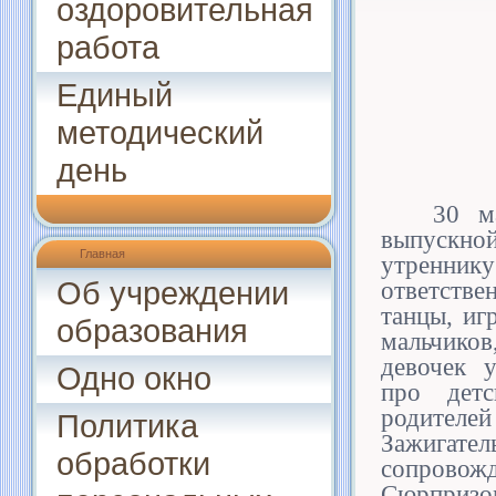
оздоровительная
работа
Единый
методический
день
30 м
выпускной
Главная
утренни
Об учреждении
ответстве
танцы, иг
образования
мальчик
девочек 
Одно окно
про детс
родителей
Политика
Зажигате
обработки
сопровож
Сюрпризо