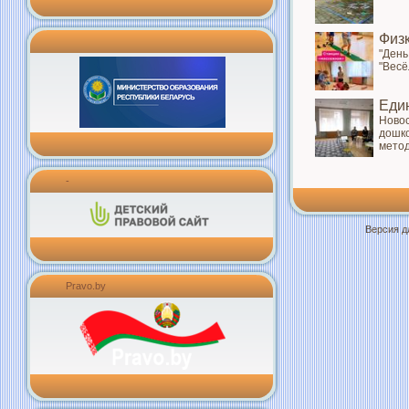
Физ
"День
"Весё
Еди
Новос
дошко
метод
-
Версия д
Pravo.by