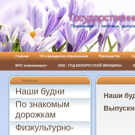
Государственн
Государственн
Принимаем - с любовью, выпуск
Главная
Об учреждении образования
Руководство
О
МЧС информирует
2026 - ГОД БЕЛОРУССКОЙ ЖЕНЩИНЫ
О
Медиатека
:: ::
Наши будни
Наши бу
По знакомым
Выпускн
дорожкам
Физкультурно-