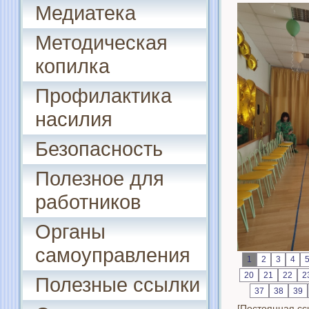
Медиатека
Методическая
копилка
Профилактика
насилия
Безопасность
Полезное для
работников
Органы
самоуправления
1
2
3
4
20
21
22
2
Полезные ссылки
37
38
39
[Постоянная сс