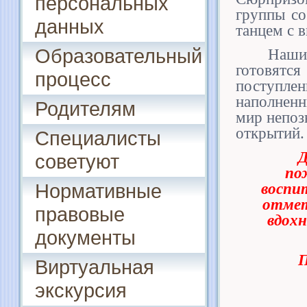
персональных
группы с
данных
танцем с 
Образовательный
Наши 
готовятс
процесс
поступле
наполненн
Родителям
мир непоз
открытий.
Специалисты
Д
советуют
по
воспи
Нормативные
отмет
правовые
вдохн
документы
П
Виртуальная
экскурсия