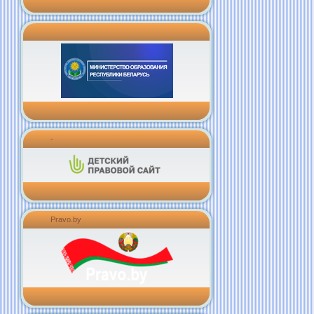
-
Pravo.by