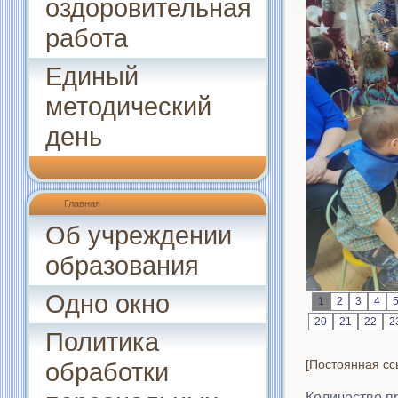
оздоровительная
работа
Единый
методический
день
Главная
Об учреждении
образования
Одно окно
1
2
3
4
20
21
22
2
Политика
обработки
[Постоянная сс
Количество п