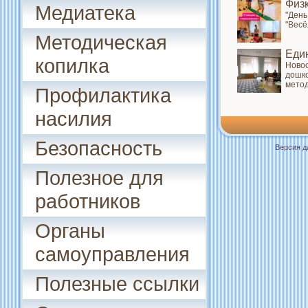
Физ
Медиатека
"День
"Весё
Методическая
Еди
копилка
Новос
дошко
метод
Профилактика
насилия
Безопасность
Версия д
Полезное для
работников
Органы
самоуправления
Полезные ссылки