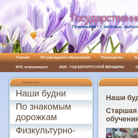
Государственн
Государственн
Принимаем - с любовью, выпуск
Главная
Об учреждении образования
Руководство
О
МЧС информирует
2026 - ГОД БЕЛОРУССКОЙ ЖЕНЩИНЫ
О
Медиатека
:: ::
Наши будни
Наши бу
По знакомым
Старшая 
дорожкам
обучения
Физкультурно-