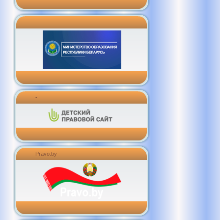
-
Pravo.by