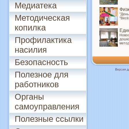
Медиатека
Физ
"День
Методическая
"Весё
копилка
Еди
Новос
Профилактика
дошко
метод
насилия
Безопасность
Версия д
Полезное для
работников
Органы
самоуправления
Полезные ссылки