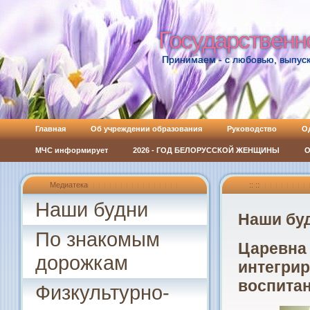
Государственн
Государственн
Принимаем - с любовью, выпуск
Главная
Об учреждении образования
Руководство
О
МЧС информирует
2026 - ГОД БЕЛОРУССКОЙ ЖЕНЩИНЫ
О
Медиатека
:: ::
Наши будни
Наши бу
По знакомым
Царевна
дорожкам
интегрир
воспита
Физкультурно-