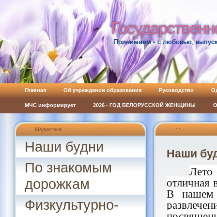
Государственн
Государственн
Принимаем - с любовью, выпуск
Главная
Об учреждении образования
Руководство
О
МЧС информирует
2026 - ГОД БЕЛОРУССКОЙ ЖЕНЩИНЫ
О
Медиатека
:: ::
Наши будни
Наши бу
По знакомым
Лето 
дорожкам
отличная 
В нашем 
Физкультурно-
развлеч
посвящен