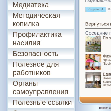
Получать почтовы
Медиатека
|
Пр
Методическая
копилка
Вернуться 
Соседние 
Профилактика
По 
насилия
Безопасность
Физ
"День
Полезное для
"Весё
работников
Еди
Новос
Органы
дошко
метод
самоуправления
Полезные ссылки
Версия д