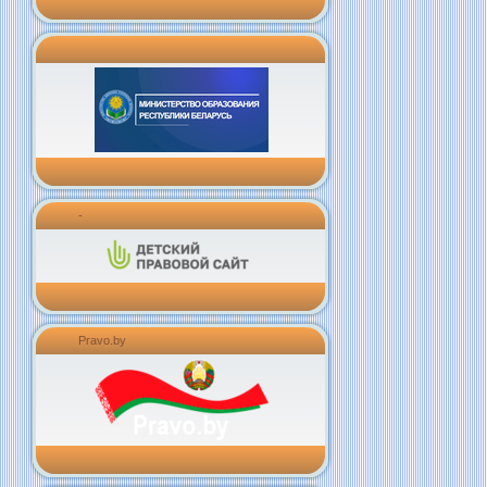
-
Pravo.by