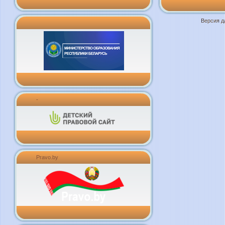
Версия д
-
Pravo.by