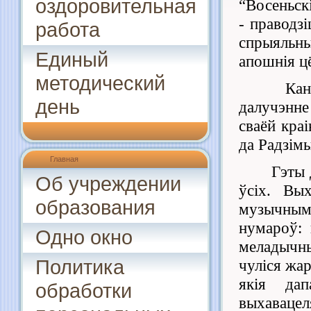
оздоровительная
“
Восеньск
-
праводзі
работа
спрыяльн
Единый
апошнія ц
методический
Канц
день
далучэнне
сваёй кра
да Радзімы
Главная
Гэты 
Об учреждении
ў
сіх. Вы
образования
музычным
нумароў: 
Одно окно
меладыч
Политика
чуліся жар
якія
да
обработки
выхавацел