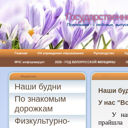
Государственн
Государственн
Принимаем - с любовью, выпуск
Главная
Об учреждении образования
Руководство
О
МЧС информирует
2026 - ГОД БЕЛОРУССКОЙ ЖЕНЩИНЫ
О
Медиатека
:: ::
Наши будни
Наши бу
По знакомым
У нас "В
дорожкам
У на
Физкультурно-
прайшла